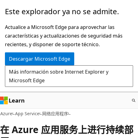
Ir
Este explorador ya no se admite.
al
contenido
Actualice a Microsoft Edge para aprovechar las
principal
características y actualizaciones de seguridad más
recientes, y disponer de soporte técnico.
Descargar Microsoft Edge
Más información sobre Internet Explorer y
Microsoft Edge
Learn
Azure
App Service
网络应用程序
在 Azure 应用服务上进行持续部