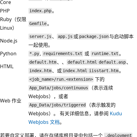
Core
PHP
。
index.php
Ruby（仅限
。
Gemfile
Linux）
、
或
与启动脚本
server.js
app.js
package.json
Node.js
一起使用。
Python
,
或
。
*.py
requirements.txt
runtime.txt
、、
、
default.htm
default.html
default.asp
HTML
、或
。
index.htm
index.html
iisstart.htm
下的
<job_name>/run.<extension>
（表示连续
App_Data/jobs/continuous
WebJobs），或者
Web 作业
（表示触发的
App_Data/jobs/triggered
WebJobs）。 有关详细信息，请参阅
Kudu
WebJobs 文档
。
若要自定义部署，请在存储库根目录中包括一个
.deployment