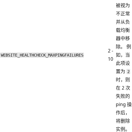
被视为
不正常
并从负
载均衡
器中移
除。 例
2 -
如，当
WEBSITE_HEALTHCHECK_MAXPINGFAILURES
10
此项设
置为
2
时，则
在 2 次
失败的
ping 操
作后，
将删除
实例。