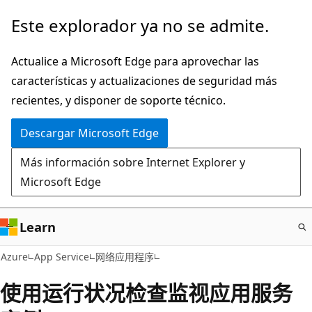
Ir
Este explorador ya no se admite.
al
contenido
Actualice a Microsoft Edge para aprovechar las
principal
características y actualizaciones de seguridad más
recientes, y disponer de soporte técnico.
Descargar Microsoft Edge
Más información sobre Internet Explorer y
Microsoft Edge
Learn
Azure
App Service
网络应用程序
使用运行状况检查监视应用服务