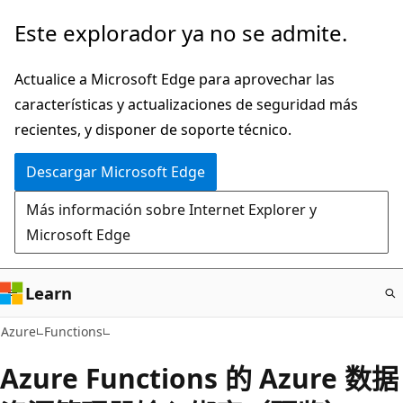
Ir
Este explorador ya no se admite.
al
contenido
Actualice a Microsoft Edge para aprovechar las
principal
características y actualizaciones de seguridad más
recientes, y disponer de soporte técnico.
Descargar Microsoft Edge
Más información sobre Internet Explorer y
Microsoft Edge
Learn
Azure
Functions
Azure Functions 的 Azure 数据