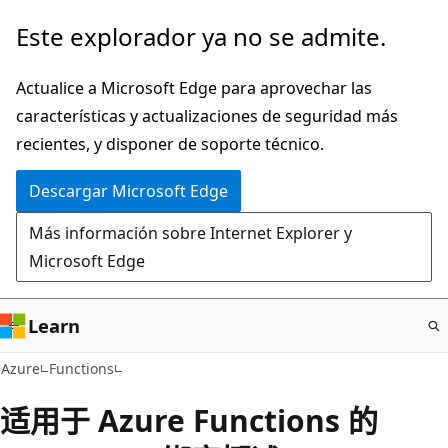
Ir
Este explorador ya no se admite.
al
contenido
Actualice a Microsoft Edge para aprovechar las
principal
características y actualizaciones de seguridad más
recientes, y disponer de soporte técnico.
Descargar Microsoft Edge
Más información sobre Internet Explorer y
Microsoft Edge
Learn
Azure
Functions
适用于 Azure Functions 的