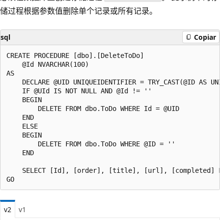
储过程根据参数值删除单个记录或所有记录。
sql
Copiar
CREATE PROCEDURE [dbo].[DeleteToDo]

    @Id NVARCHAR(100)

AS

    DECLARE @UID UNIQUEIDENTIFIER = TRY_CAST(@ID AS UNI
    IF @UId IS NOT NULL AND @Id != ''

    BEGIN

        DELETE FROM dbo.ToDo WHERE Id = @UID

    END

    ELSE

    BEGIN

        DELETE FROM dbo.ToDo WHERE @ID = ''

    END

    SELECT [Id], [order], [title], [url], [completed] F
v2
v1