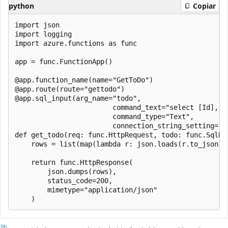
python
Copiar
import json

import logging

import azure.functions as func

app = func.FunctionApp()

@app.function_name(name="GetToDo")

@app.route(route="gettodo")

@app.sql_input(arg_name="todo",

                        command_text="select [Id], [
                        command_type="Text",

                        connection_string_setting="Sq
def get_todo(req: func.HttpRequest, todo: func.SqlRow
    rows = list(map(lambda r: json.loads(r.to_json())
    return func.HttpResponse(

        json.dumps(rows),

        status_code=200,

        mimetype="application/json"
