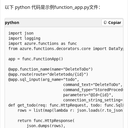
以下 python 代码是示例function_app.py文件：
python
Copiar
import json

import logging

import azure.functions as func

from azure.functions.decorators.core import DataType

app = func.FunctionApp()

@app.function_name(name="DeleteToDo")

@app.route(route="deletetodo/{id}")

@app.sql_input(arg_name="todo",

                        command_text="DeleteToDo",

                        command_type="StoredProcedure
                        parameters="@Id={id}",

                        connection_string_setting="Sq
def get_todo(req: func.HttpRequest, todo: func.SqlRow
    rows = list(map(lambda r: json.loads(r.to_json())
    return func.HttpResponse(

        json.dumps(rows),
