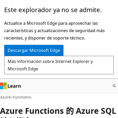
Ir
Este explorador ya no se admite.
al
contenido
Actualice a Microsoft Edge para aprovechar las
principal
características y actualizaciones de seguridad más
recientes, y disponer de soporte técnico.
Descargar Microsoft Edge
Más información sobre Internet Explorer y
Microsoft Edge
Learn
Azure
Functions
Azure Functions 的 Azure SQL