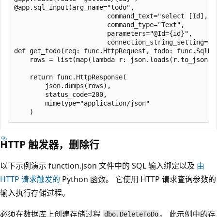
@app.sql_input(arg_name="todo",

                        command_text="select [Id], [
                        command_type="Text",

                        parameters="@Id={id}",

                        connection_string_setting="Sq
def get_todo(req: func.HttpRequest, todo: func.SqlRow
    rows = list(map(lambda r: json.loads(r.to_json())
    return func.HttpResponse(

        json.dumps(rows),

        status_code=200,

        mimetype="application/json"

HTTP 触发器，删除行
以下示例演示 function.json 文件中的 SQL 输入绑定以及
由
HTTP 请求触发的
Python 函数。 它使用 HTTP 请求查询参数的
输入执行存储过程。
必须在数据库上创建存储过程
。 此示例中的存
dbo.DeleteToDo