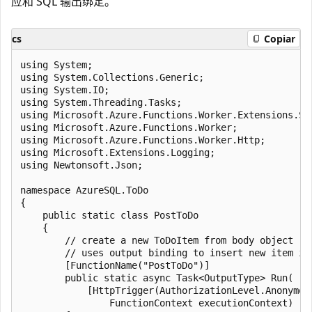
应和 SQL 输出绑定。
cs
Copiar
using System;

using System.Collections.Generic;

using System.IO;

using System.Threading.Tasks;

using Microsoft.Azure.Functions.Worker.Extensions.Sql
using Microsoft.Azure.Functions.Worker;

using Microsoft.Azure.Functions.Worker.Http;

using Microsoft.Extensions.Logging;

using Newtonsoft.Json;

namespace AzureSQL.ToDo

{

    public static class PostToDo

    {

        // create a new ToDoItem from body object

        // uses output binding to insert new item int
        [FunctionName("PostToDo")]

        public static async Task<OutputType> Run(

            [HttpTrigger(AuthorizationLevel.Anonymou
                FunctionContext executionContext)
