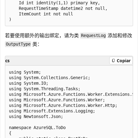
    Id int identity(1,1) primary key,

    RequestTimeStamp datetime2 not null,

    ItemCount int not null

若要使用额外的输出绑定，请为类
添加和修改
RequestLog
类：
OutputType
cs
Copiar
using System;

using System.Collections.Generic;

using System.IO;

using System.Threading.Tasks;

using Microsoft.Azure.Functions.Worker.Extensions.Sql
using Microsoft.Azure.Functions.Worker;

using Microsoft.Azure.Functions.Worker.Http;

using Microsoft.Extensions.Logging;

using Newtonsoft.Json;

namespace AzureSQL.ToDo

{
