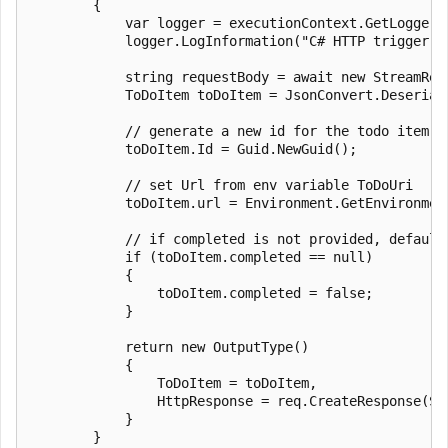
        {

            var logger = executionContext.GetLogger("
            logger.LogInformation("C# HTTP trigger fu
            string requestBody = await new StreamRead
            ToDoItem toDoItem = JsonConvert.Deserial
            // generate a new id for the todo item

            toDoItem.Id = Guid.NewGuid();

            // set Url from env variable ToDoUri

            toDoItem.url = Environment.GetEnvironmen
            // if completed is not provided, default 
            if (toDoItem.completed == null)

            {

                toDoItem.completed = false;

            }

            return new OutputType()

            {

                ToDoItem = toDoItem,

                HttpResponse = req.CreateResponse(Sy
            }

        }
