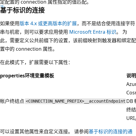
定配置的 connection 属性指定的值匹配。
基于标识的连接
如果使用
版本 4.x 或更高版本的扩展
，而不是结合使用连接字符
串与机密，则可以要求应用使用
Microsoft Entra 标识
。 为
此，需要定义公共前缀下的设置，该前缀映射到触发器和绑定配
置中的 connection 属性。
在此模式下，扩展需要以下属性：
properties
环境变量模板
说明
Azu
Cos
帐户终结点
DB
<CONNECTION_NAME_PREFIX>__accountEndpoint
终结
UR
可以设置其他属性来自定义连接。 请参阅
基于标识的连接的通