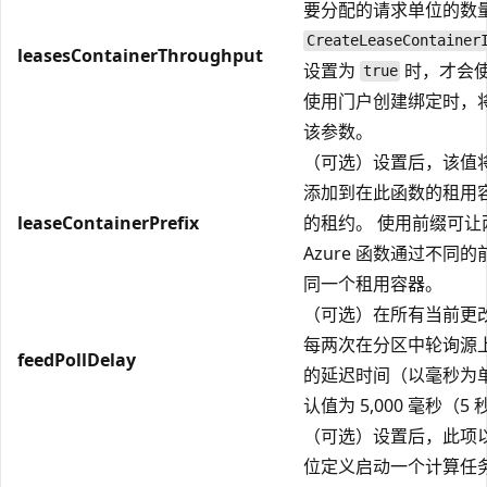
要分配的请求单位的数量
CreateLeaseContainer
leasesContainerThroughput
设置为
时，才会
true
使用门户创建绑定时，
该参数。
（可选）设置后，该值
添加到在此函数的租用
leaseContainerPrefix
的租约。 使用前缀可让
Azure 函数通过不同
同一个租用容器。
（可选）在所有当前更
每两次在分区中轮询源
feedPollDelay
的延迟时间（以毫秒为单
认值为 5,000 毫秒（5
（可选）设置后，此项
位定义启动一个计算任