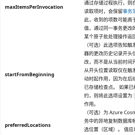
通过存储过程执行，则
maxItemsPerInvocation
读取项时，会保留
事务
此，收到的项数可能高
值，通过同一事务更改
某个原子批处理操作返
（可选）此选项告知触
器的更改历史记录开头
改，而不是从当前时间
从开头位置读取仅在触
startFromBeginning
动时起作用，因为在后
已存储检查点。 如果已
约，则将此选项设置为
作用。
（可选）为 Azure Cosm
务中的异地复制数据库
preferredLocations
选位置（区域）。 值应