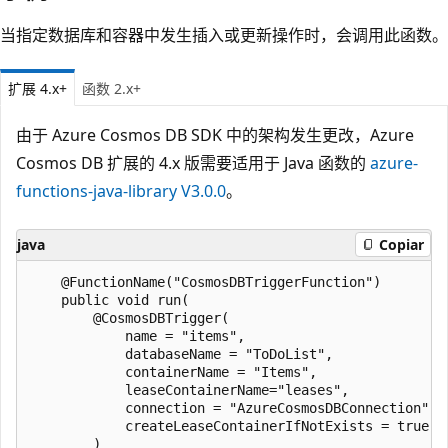
当指定数据库和容器中发生插入或更新操作时，会调用此函数。
扩展 4.x+
函数 2.x+
由于 Azure Cosmos DB SDK 中的架构发生更改，Azure
Cosmos DB 扩展的 4.x 版需要适用于 Java 函数的
azure-
functions-java-library V3.0.0
。
java
Copiar
    @FunctionName("CosmosDBTriggerFunction")

    public void run(

        @CosmosDBTrigger(

            name = "items",

            databaseName = "ToDoList",

            containerName = "Items",

            leaseContainerName="leases",

            connection = "AzureCosmosDBConnection",

            createLeaseContainerIfNotExists = true

        )
