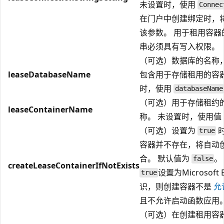
未设置时，使用
Connec
在门户中创建绑定时，
该参数。 用于租用容器
串必须具有写入权限。
（可选）数据库的名称
leaseDatabaseName
包含用于存储租用的容器
时，使用
databaseName
（可选）用于存储租约
leaseContainerName
称。 未设置时，使用值
（可选）设置为
true
容器并不存在，将自动
合。 默认值为
。
false
createLeaseContainerIfNotExists
设置为Microsoft E
true
识，则创建容器不是
允
且不允许启动函数应用
（可选）在创建租用容