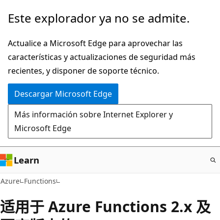
Ir
Este explorador ya no se admite.
al
contenido
Actualice a Microsoft Edge para aprovechar las
principal
características y actualizaciones de seguridad más
recientes, y disponer de soporte técnico.
Descargar Microsoft Edge
Más información sobre Internet Explorer y
Microsoft Edge
Learn
Azure
Functions
适用于 Azure Functions 2.x 及