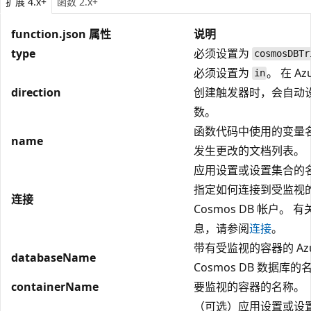
扩展 4.x+
函数 2.x+
function.json 属性
说明
type
必须设置为
cosmosDBTr
必须设置为
。 在 Az
in
direction
创建触发器时，会自动
数。
函数代码中使用的变量
name
发生更改的文档列表。
应用设置或设置集合的
指定如何连接到受监视的 
连接
Cosmos DB 帐户。 
息，请参阅
连接
。
带有受监视的容器的 Azu
databaseName
Cosmos DB 数据库的
containerName
要监视的容器的名称。
（可选）应用设置或设