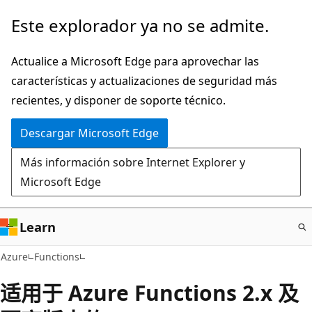
Ir
Este explorador ya no se admite.
al
contenido
Actualice a Microsoft Edge para aprovechar las
principal
características y actualizaciones de seguridad más
recientes, y disponer de soporte técnico.
Descargar Microsoft Edge
Más información sobre Internet Explorer y
Microsoft Edge
Learn
Azure
Functions
适用于 Azure Functions 2.x 及