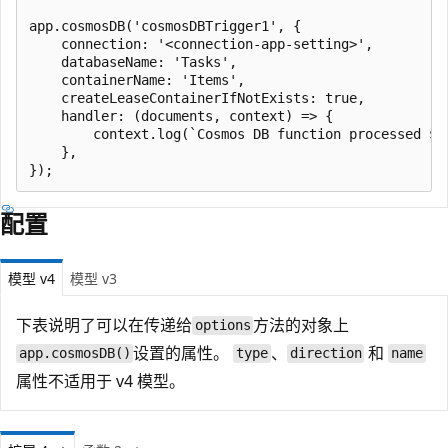
app.cosmosDB('cosmosDBTrigger1', {

    connection: '<connection-app-setting>',

    databaseName: 'Tasks',

    containerName: 'Items',

    createLeaseContainerIfNotExists: true,

    handler: (documents, context) => {

        context.log(`Cosmos DB function processed ${d
    },

配置
模型 v4
模型 v3
下表说明了可以在传递给
方法的对象上
options
设置的属性。
、
和
app.cosmosDB()
type
direction
name
属性不适用于 v4 模型。