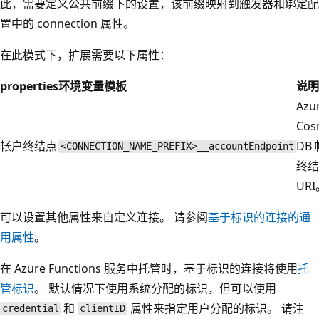
此，需要定义公共前缀下的设置，该前缀映射到触发器和绑定配
置中的 connection 属性。
在此模式下，扩展需要以下属性：
properties
环境变量模板
说明
Azu
Cos
帐户终结点
DB
<CONNECTION_NAME_PREFIX>__accountEndpoint
终结
UR
可以设置其他属性来自定义连接。 请参阅
基于标识的连接的通
用属性
。
在 Azure Functions 服务中托管时，基于标识的连接将使用
托
管标识
。 默认情况下使用系统分配的标识，但可以使用
和
属性来指定用户分配的标识。 请注
credential
clientID