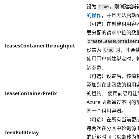
设为
，则创建容
true
的操作
，并且无法启动
（可选）在创建租用容
要分配的请求单位的数量
createLeaseContainer
leasesContainerThroughput
设置为
时，才会
true
使用门户创建绑定时，
该参数。
（可选）设置后，该值
添加到在此函数的租用
leaseContainerPrefix
的租约。 使用前缀可让
Azure 函数通过不同
同一个租用容器。
（可选）在所有当前更
每两次在分区中轮询源
feedPollDelay
的延迟时间（以毫秒为单