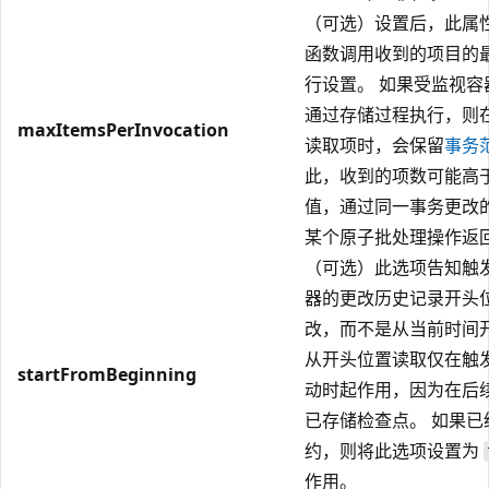
（可选）设置后，此属
函数调用收到的项目的
行设置。 如果受监视容
通过存储过程执行，则
maxItemsPerInvocation
读取项时，会保留
事务
此，收到的项数可能高
值，通过同一事务更改
某个原子批处理操作返
（可选）此选项告知触
器的更改历史记录开头
改，而不是从当前时间
从开头位置读取仅在触
startFromBeginning
动时起作用，因为在后
已存储检查点。 如果已
约，则将此选项设置为
作用。