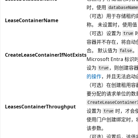
时，使用
databaseName
（可选）用于存储租约
LeaseContainerName
称。 未设置时，使用
（可选）设置为
true
容器并不存在，将自动
合。 默认值为
。
false
CreateLeaseContainerIfNotExists
Microsoft Entra
设为
，则创建容
true
的操作
，并且无法启动
（可选）在创建租用容
要分配的请求单位的数
CreateLeaseContainer
LeasesContainerThroughput
设置为
时，才会
true
使用门户创建绑定时，
该参数。
（可选）设置后，该值