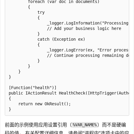
        foreach (var doc in documents)

        {

            try

            {

                _logger.LogInformation("Processing do
                // Add your business logic here

            }

            catch (Exception ex)

            {

                _logger.LogError(ex, "Error processin
                // Continue processing remaining docu
            }

        }

    }

}

[Function("health")]

public IActionResult HealthCheck([HttpTrigger(Author
{

    return new OkResult();

前面的示例使用应用设置引用（
）而不是硬编
%VAR_NAME%
码的值。 有关配置详细信息，请参阅“进程内”选项卡中的应