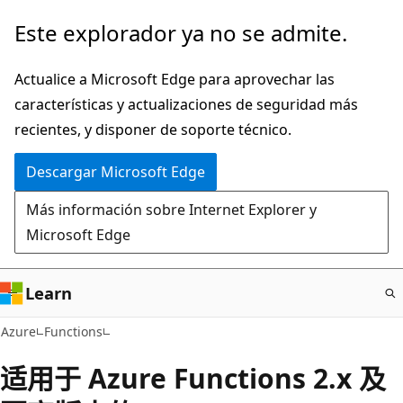
Ir
Este explorador ya no se admite.
al
contenido
Actualice a Microsoft Edge para aprovechar las
principal
características y actualizaciones de seguridad más
recientes, y disponer de soporte técnico.
Descargar Microsoft Edge
Más información sobre Internet Explorer y
Microsoft Edge
Learn
Azure
Functions
适用于 Azure Functions 2.x 及