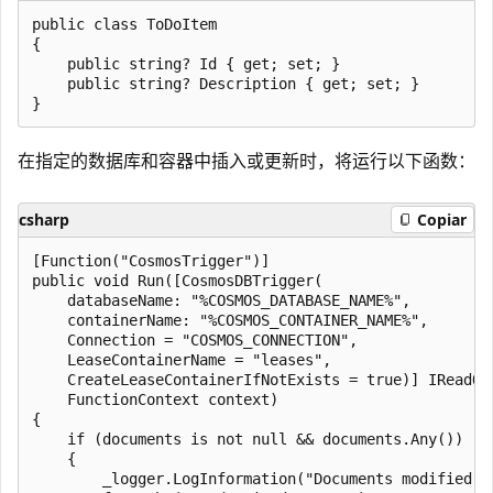
public class ToDoItem

{

    public string? Id { get; set; }

    public string? Description { get; set; }

在指定的数据库和容器中插入或更新时，将运行以下函数：
csharp
Copiar
[Function("CosmosTrigger")]

public void Run([CosmosDBTrigger(

    databaseName: "%COSMOS_DATABASE_NAME%",

    containerName: "%COSMOS_CONTAINER_NAME%",

    Connection = "COSMOS_CONNECTION",

    LeaseContainerName = "leases",

    CreateLeaseContainerIfNotExists = true)] IReadOnl
    FunctionContext context)

{

    if (documents is not null && documents.Any())

    {

        _logger.LogInformation("Documents modified: {