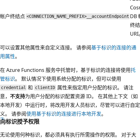
Cos
帐户终结点
DB
<CONNECTION_NAME_PREFIX>__accountEndpoint
终结
UR
可以设置其他属性来自定义连接。 请参阅
基于标识的连接的通
用属性
。
在 Azure Functions 服务中托管时，基于标识的连接将使用
托
管标识
。 默认情况下使用系统分配的标识，但可以使用
和
属性来指定用户分配的标识。 请注
credential
clientID
意，
不支持
为用户分配的标识配置资源 ID。 在其他上下文（如
本地开发）中运行时，将改用开发人员标识，尽管可以进行自定
义。 请参阅
使用基于标识的连接进行本地开发
。
向标识授予权限
无论使用何种标识，都必须具有执行所需操作的权限。 对于大