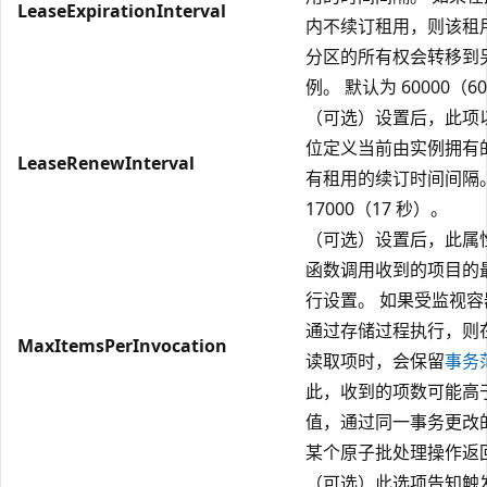
LeaseExpirationInterval
内不续订租用，则该租
分区的所有权会转移到
例。 默认为 60000（6
（可选）设置后，此项
位定义当前由实例拥有
LeaseRenewInterval
有租用的续订时间间隔
17000（17 秒）。
（可选）设置后，此属
函数调用收到的项目的
行设置。 如果受监视
通过存储过程执行，则
MaxItemsPerInvocation
读取项时，会保留
事务
此，收到的项数可能高
值，通过同一事务更改
某个原子批处理操作返
（可选）此选项告知触