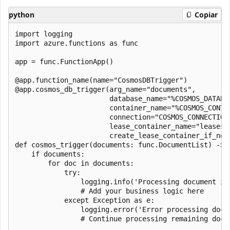
python
Copiar
import logging

import azure.functions as func

app = func.FunctionApp()

@app.function_name(name="CosmosDBTrigger")

@app.cosmos_db_trigger(arg_name="documents", 

                       database_name="%COSMOS_DATABAS
                       container_name="%COSMOS_CONTAI
                       connection="COSMOS_CONNECTION"
                       lease_container_name="leases",
                       create_lease_container_if_not_
def cosmos_trigger(documents: func.DocumentList) -> s
    if documents:

        for doc in documents:

            try:

                logging.info('Processing document id:
                # Add your business logic here

            except Exception as e:

                logging.error('Error processing docu
                # Continue processing remaining docum