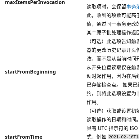
maxItemsPerInvocation
读取项时，会保留
事务
此，收到的项数可能高
值，通过同一事务更改
某个原子批处理操作返
（可选）此选项告知触
器的更改历史记录开头
改，而不是从当前时间
从开头位置读取仅在触
startFromBeginning
动时起作用，因为在后
已存储检查点。 如果已
约，则将此选项设置为
作用。
（可选）获取或设置初
读取操作的日期和时间。
具有 UTC 指示符的 ISO 
startFromTime
式，例如
2021-02-16T1