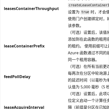
createLeaseContainer
leasesContainerThroughput
设置为
时，才会
true
使用门户创建绑定时，
该参数。
（可选）设置后，该值
添加到在此函数的租用
leaseContainerPrefix
的租约。 使用前缀可让
Azure 函数通过不同
同一个租用容器。
（可选）在所有当前更
每两次在分区中轮询源
feedPollDelay
的延迟时间（以毫秒为单
认值为 5,000 毫秒（5
（可选）设置后，此项
位定义启动一个计算任
leaseAcquireInterval
隔（前提是分区在已知