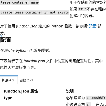
用于存储租约的容器
lease_container_name
如果
不存在租约
true
create_lease_container_if_not_exists
创建租约容器。
对于使用
function.json
定义的 Python 函数，请参阅“
配置
”部
分。
配置
仅适用于 Python v1 编程模型
。
下表解释了在
function.json
文件中设置的绑定配置属性，其中
属性因扩展版本而异。
扩展 4.x+
函数 2.x+
function.json 属性
说明
type
必须设置为
cosmosDBTr
必须设置为
。 在 Az
in