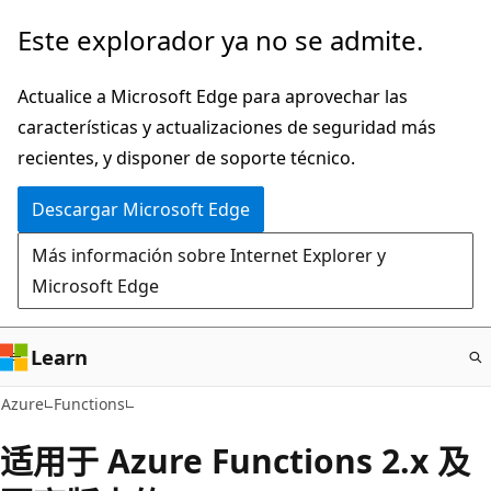
Ir
Este explorador ya no se admite.
al
contenido
Actualice a Microsoft Edge para aprovechar las
principal
características y actualizaciones de seguridad más
recientes, y disponer de soporte técnico.
Descargar Microsoft Edge
Más información sobre Internet Explorer y
Microsoft Edge
Learn
Azure
Functions
适用于 Azure Functions 2.x 及