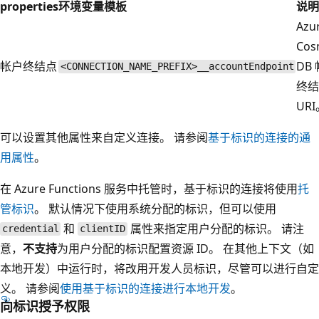
properties
环境变量模板
说明
Azu
Cos
帐户终结点
DB
<CONNECTION_NAME_PREFIX>__accountEndpoint
终结
UR
可以设置其他属性来自定义连接。 请参阅
基于标识的连接的通
用属性
。
在 Azure Functions 服务中托管时，基于标识的连接将使用
托
管标识
。 默认情况下使用系统分配的标识，但可以使用
和
属性来指定用户分配的标识。 请注
credential
clientID
意，
不支持
为用户分配的标识配置资源 ID。 在其他上下文（如
本地开发）中运行时，将改用开发人员标识，尽管可以进行自定
义。 请参阅
使用基于标识的连接进行本地开发
。
向标识授予权限