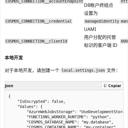
COSMOS_CONNECTION__accountEndpoint
htt
DB帐户终结点
设置为
COSMOS_CONNECTION__credential
managedidentity
man
UAMI
用户分配的托管
COSMOS_CONNECTION__clientId
000
标识的客户端 ID
本地开发
对于本地开发，请创建一个
文件：
local.settings.json
json
Copiar
{

    "IsEncrypted": false,

    "Values": {

        "AzureWebJobsStorage": "UseDevelopmentStorage
        "FUNCTIONS_WORKER_RUNTIME": "python",

        "COSMOS_DATABASE_NAME": "my-database",

        "COSMOS_CONTAINER_NAME": "my-container",
