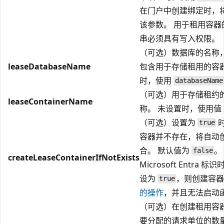
在门户中创建绑定时，
该参数。 用于租用容器
串必须具有写入权限。
（可选）数据库的名称
leaseDatabaseName
包含用于存储租用的容器
时，使用
databaseName
（可选）用于存储租约
leaseContainerName
称。 未设置时，使用值
（可选）设置为
true
容器并不存在，将自动
合。 默认值为
。
false
createLeaseContainerIfNotExists
Microsoft Entra 
设为
，则创建容
true
的操作
，并且无法启动
（可选）在创建租用容
要分配的请求单位的数量