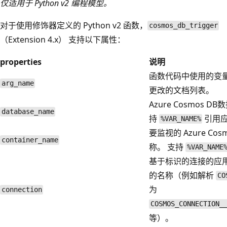
仅适用于 Python v2 编程模型。
对于使用修饰器定义的 Python v2 函数，
cosmos_db_trigger
（Extension 4.x） 支持以下属性：
properties
说明
函数代码中使用的变
arg_name
更改的文档列表。
Azure Cosmos 
database_name
持
引用
%VAR_NAME%
要监视的 Azure Cos
container_name
称。 支持
%VAR_NAME
基于标识的连接的应
的名称（例如解析
CO
为
connection
COSMOS_CONNECTION_
等）。