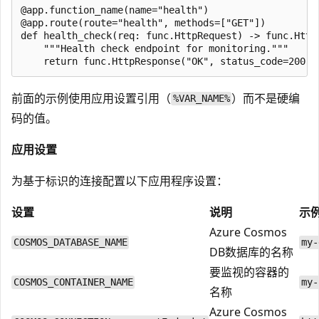
@app.function_name(name="health")

@app.route(route="health", methods=["GET"])

def health_check(req: func.HttpRequest) -> func.HttpR
    """Health check endpoint for monitoring."""

前面的示例使用应用设置引用（
）而不是硬编
%VAR_NAME%
码的值。
应用设置
为基于标识的连接配置以下应用程序设置：
设置
说明
示
Azure Cosmos
COSMOS_DATABASE_NAME
my-
DB数据库的名称
要监视的容器的
COSMOS_CONTAINER_NAME
my-
名称
Azure Cosmos