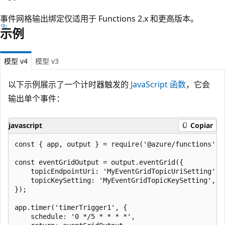
事件网格输出绑定仅适用于 Functions 2.x 和更高版本。
示例
模型 v4
模型 v3
以下示例展示了一个计时器触发的
JavaScript 函数
，它会
输出单个事件：
javascript
Copiar
const { app, output } = require('@azure/functions');

const eventGridOutput = output.eventGrid({

    topicEndpointUri: 'MyEventGridTopicUriSetting',

    topicKeySetting: 'MyEventGridTopicKeySetting',

});

app.timer('timerTrigger1', {

    schedule: '0 */5 * * * *',
