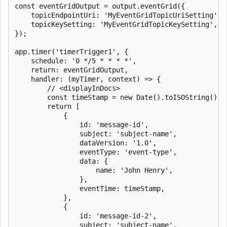
const eventGridOutput = output.eventGrid({

    topicEndpointUri: 'MyEventGridTopicUriSetting',

    topicKeySetting: 'MyEventGridTopicKeySetting',

});

app.timer('timerTrigger1', {

    schedule: '0 */5 * * * *',

    return: eventGridOutput,

    handler: (myTimer, context) => {

        // <displayInDocs>

        const timeStamp = new Date().toISOString();

        return [

            {

                id: 'message-id',

                subject: 'subject-name',

                dataVersion: '1.0',

                eventType: 'event-type',

                data: {

                    name: 'John Henry',

                },

                eventTime: timeStamp,

            },

            {

                id: 'message-id-2',

                subject: 'subject-name',
