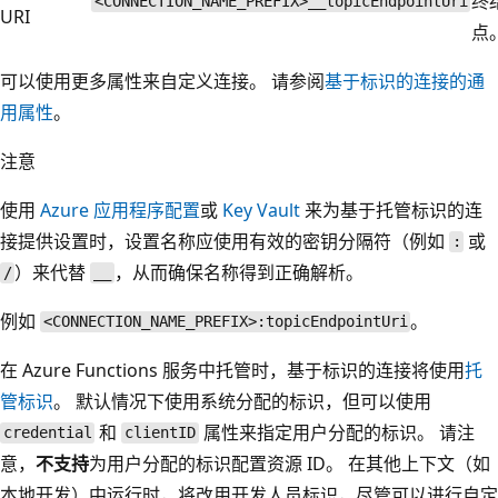
终
<CONNECTION_NAME_PREFIX>__topicEndpointUri
URI
点
可以使用更多属性来自定义连接。 请参阅
基于标识的连接的通
用属性
。
注意
使用
Azure 应用程序配置
或
Key Vault
来为基于托管标识的连
接提供设置时，设置名称应使用有效的密钥分隔符（例如
或
:
）来代替
，从而确保名称得到正确解析。
/
__
例如
。
<CONNECTION_NAME_PREFIX>:topicEndpointUri
在 Azure Functions 服务中托管时，基于标识的连接将使用
托
管标识
。 默认情况下使用系统分配的标识，但可以使用
和
属性来指定用户分配的标识。 请注
credential
clientID
意，
不支持
为用户分配的标识配置资源 ID。 在其他上下文（如
本地开发）中运行时，将改用开发人员标识，尽管可以进行自定