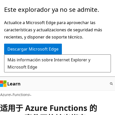
Ir
Este explorador ya no se admite.
al
contenido
Actualice a Microsoft Edge para aprovechar las
principal
características y actualizaciones de seguridad más
recientes, y disponer de soporte técnico.
Descargar Microsoft Edge
Más información sobre Internet Explorer y
Microsoft Edge
Learn
Azure
Functions
适用于 Azure Functions 的