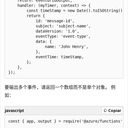
    return: eventGridOutput,

    handler: (myTimer, context) => {

        const timeStamp = new Date().toISOString();

        return {

            id: 'message-id',

            subject: 'subject-name',

            dataVersion: '1.0',

            eventType: 'event-type',

            data: {

                name: 'John Henry',

            },

            eventTime: timeStamp,

        };

    },

要输出多个事件，请返回一个数组而不是单个对象。 例
如：
javascript
Copiar
const { app, output } = require('@azure/functions');
