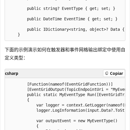
        public string? EventType { get; set; }

        public DateTime EventTime { get; set; }

        public IDictionary<string, object>? Data { ge
下面的示例演示如何在触发器和事件网格输出绑定中使用自
定义类型：
csharp
Copiar
        [Function(nameof(EventGridFunction))]

        [EventGridOutput(TopicEndpointUri = "MyEvent
        public static MyEventType Run([EventGridTrig
        {

            var logger = context.GetLogger(nameof(Eve
            logger.LogInformation(input.Data?.ToStrin
            var outputEvent = new MyEventType()

            {
