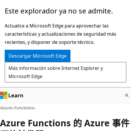
Ir
Este explorador ya no se admite.
al
contenido
Actualice a Microsoft Edge para aprovechar las
principal
características y actualizaciones de seguridad más
recientes, y disponer de soporte técnico.
Descargar Microsoft Edge
Más información sobre Internet Explorer y
Microsoft Edge
Learn
Azure
Functions
Azure Functions 的 Azure 事件