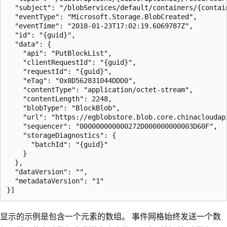
  "subject": "/blobServices/default/containers/{contain
  "eventType": "Microsoft.Storage.BlobCreated",

  "eventTime": "2018-01-23T17:02:19.6069787Z",

  "id": "{guid}",

  "data": {

    "api": "PutBlockList",

    "clientRequestId": "{guid}",

    "requestId": "{guid}",

    "eTag": "0x8D562831044DDD0",

    "contentType": "application/octet-stream",

    "contentLength": 2248,

    "blobType": "BlockBlob",

    "url": "https://egblobstore.blob.core.chinacloudap
    "sequencer": "000000000000272D000000000003D60F",

    "storageDiagnostics": {

      "batchId": "{guid}"

    }

  },

  "dataVersion": "",

  "metadataVersion": "1"

显示的示例是包含一个元素的数组。 事件网格始终发送一个数