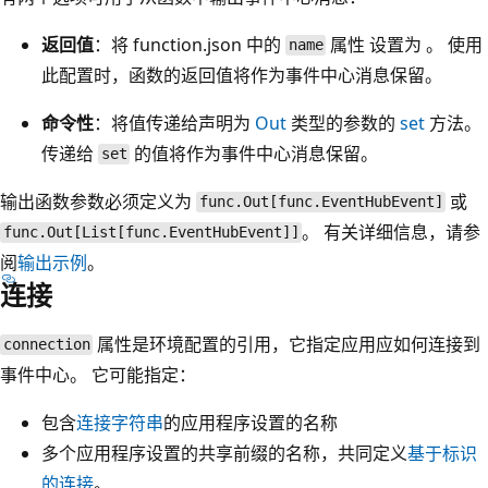
返回值
：将 function.json 中的
属性 设置为
。 使用
name
此配置时，函数的返回值将作为事件中心消息保留。
命令性
：将值传递给声明为
Out
类型的参数的
set
方法。
传递给
的值将作为事件中心消息保留。
set
输出函数参数必须定义为
或
func.Out[func.EventHubEvent]
。 有关详细信息，请参
func.Out[List[func.EventHubEvent]]
阅
输出示例
。
连接
属性是环境配置的引用，它指定应用应如何连接到
connection
事件中心。 它可能指定：
包含
连接字符串
的应用程序设置的名称
多个应用程序设置的共享前缀的名称，共同定义
基于标识
的连接
。