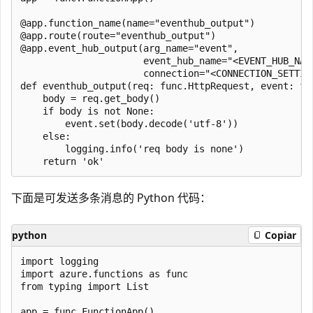
@app.function_name(name="eventhub_output")

@app.route(route="eventhub_output")

@app.event_hub_output(arg_name="event",

                      event_hub_name="<EVENT_HUB_NAME
                      connection="<CONNECTION_SETTING
def eventhub_output(req: func.HttpRequest, event: fun
    body = req.get_body()

    if body is not None:

        event.set(body.decode('utf-8'))

    else:    

        logging.info('req body is none')

下面是可发送多条消息的 Python 代码：
python
Copiar
import logging

import azure.functions as func

from typing import List

app = func.FunctionApp()
