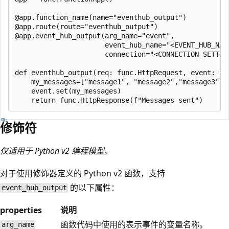
@app.function_name(name="eventhub_output")

@app.route(route="eventhub_output")

@app.event_hub_output(arg_name="event",

                      event_hub_name="<EVENT_HUB_NAME
                      connection="<CONNECTION_SETTING
def eventhub_output(req: func.HttpRequest, event: fu
    my_messages=["message1", "message2","message3"]

    event.set(my_messages)

修饰符
仅适用于 Python v2 编程模型。
对于使用修饰器定义的 Python v2 函数，支持
的以下属性：
event_hub_output
properties
说明
函数代码中使用的表示事件的变量名称。
arg_name