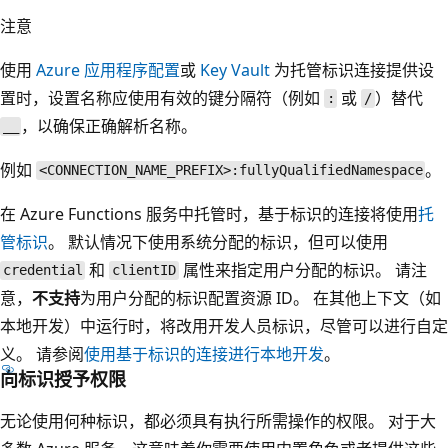
注意
使用
Azure 应用程序配置
或
Key Vault
为托管标识连接提供设
置时，设置名称应使用有效的键分隔符（例如
或
）替代
:
/
，以确保正确解析名称。
__
例如
。
<CONNECTION_NAME_PREFIX>:fullyQualifiedNamespace
在 Azure Functions 服务中托管时，基于标识的连接将使用
托
管标识
。 默认情况下使用系统分配的标识，但可以使用
和
属性来指定用户分配的标识。 请注
credential
clientID
意，
不支持
为用户分配的标识配置资源 ID。 在其他上下文（如
本地开发）中运行时，将改用开发人员标识，尽管可以进行自定
义。 请参阅
使用基于标识的连接进行本地开发
。
向标识授予权限
无论使用何种标识，都必须具有执行所需操作的权限。 对于大