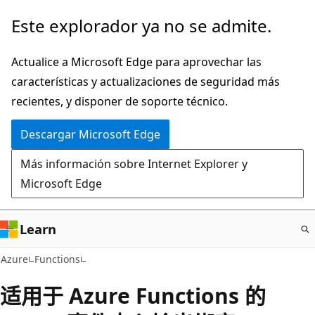
Ir
Este explorador ya no se admite.
al
contenido
Actualice a Microsoft Edge para aprovechar las
principal
características y actualizaciones de seguridad más
recientes, y disponer de soporte técnico.
Descargar Microsoft Edge
Más información sobre Internet Explorer y
Microsoft Edge
Learn
Azure
Functions
适用于 Azure Functions 的