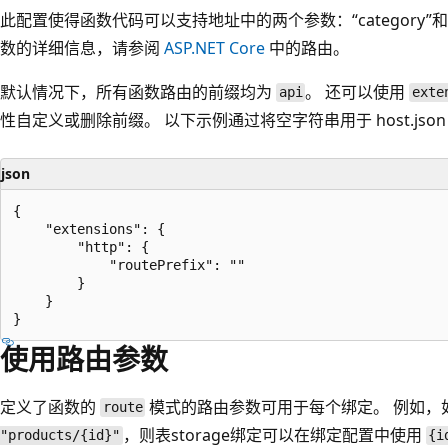
此配置使得函数代码可以支持地址中的两个参数：“category”和“
数的详细信息，请参阅
ASP.NET Core
中的路由。
默认情况下，所有函数路由的前缀均为
。 还可以使用
api
exte
性自定义或删除前缀。 以下示例通过将空字符串用于 host.jso
json
{

    "extensions": {

        "http": {

            "routePrefix": ""

        }

    }

使用路由参数
定义了函数的
模式的路由参数可用于每个绑定。 例如，
route
，则表storage绑定可以在绑定配置中使用
"products/{id}"
{i