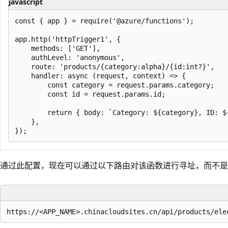
javascript
const { app } = require('@azure/functions');

app.http('httpTrigger1', {

    methods: ['GET'],

    authLevel: 'anonymous',

    route: 'products/{category:alpha}/{id:int?}',

    handler: async (request, context) => {

        const category = request.params.category;

        const id = request.params.id;

        return { body: `Category: ${category}, ID: ${
    },

通过此配置，现在可以通过以下路由对该函数进行寻址，而不是