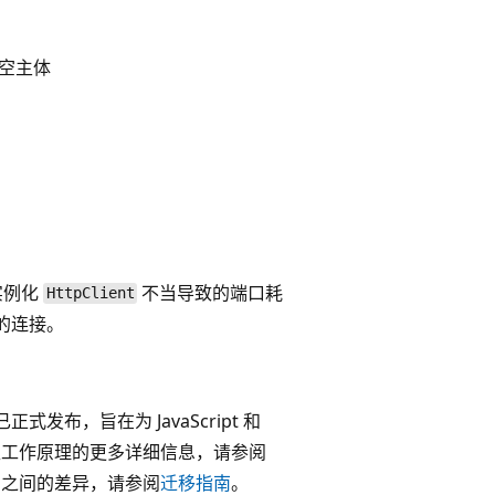
中为空主体
实例化
不当导致的端口耗
HttpClient
的连接。
式发布，旨在为 JavaScript 和
4 模型工作原理的更多详细信息，请参阅
v4 之间的差异，请参阅
迁移指南
。