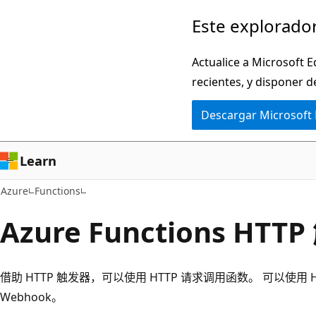
Ir
Este explorador
al
contenido
Actualice a Microsoft E
principal
recientes, y disponer d
Descargar Microsoft
Learn
Azure
Functions
Azure Functions HTT
借助 HTTP 触发器，可以使用 HTTP 请求调用函数。 可以使用 H
Webhook。