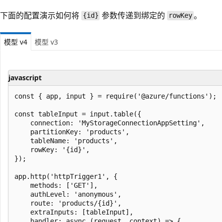
下面的配置演示如何将
参数传递到绑定的
。
{id}
rowKey
模型 v4
模型 v3
javascript
const { app, input } = require('@azure/functions');

const tableInput = input.table({

    connection: 'MyStorageConnectionAppSetting',

    partitionKey: 'products',

    tableName: 'products',

    rowKey: '{id}',

});

app.http('httpTrigger1', {

    methods: ['GET'],

    authLevel: 'anonymous',

    route: 'products/{id}',

    extraInputs: [tableInput],

    handler: async (request, context) => {
