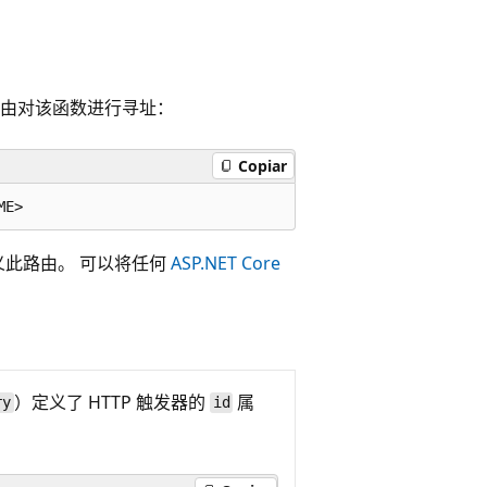
路由对该函数进行寻址：
Copiar
义此路由。 可以将任何
ASP.NET Core
）定义了 HTTP 触发器的
属
ry
id
。