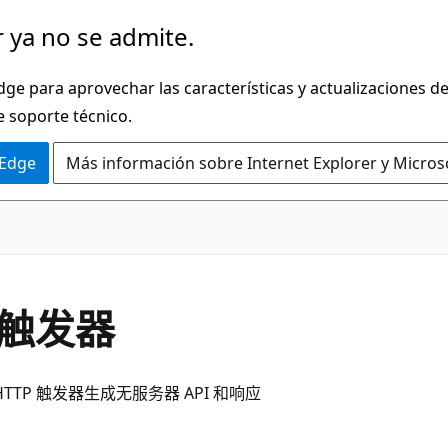
 ya no se admite.
dge para aprovechar las características y actualizaciones 
e soporte técnico.
 Edge
Más información sobre Internet Explorer y Micros
P 触发器
TTP 触发器生成无服务器 API 和响应