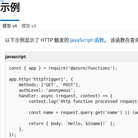
示例
模型 v4
模型 v3
以下示例显示了 HTTP 触发的
JavaScript 函数
。 该函数在查
javascript
const { app } = require('@azure/functions');

app.http('httpTrigger1', {

    methods: ['GET', 'POST'],

    authLevel: 'anonymous',

    handler: async (request, context) => {

        context.log(`Http function processed request 
        const name = request.query.get('name') || (a
        return { body: `Hello, ${name}!` };

    },
