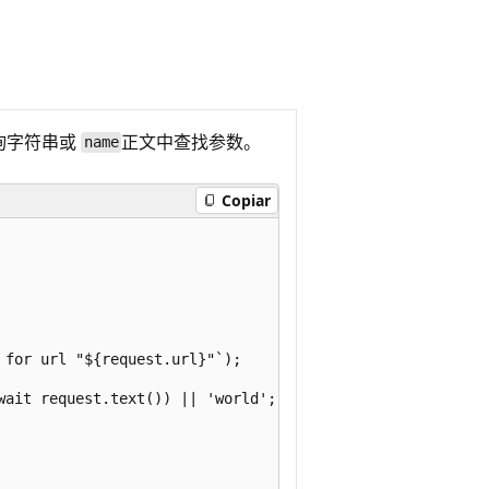
询字符串或
正文中查找
参数。
name
Copiar
for url "${request.url}"`);

wait request.text()) || 'world';
