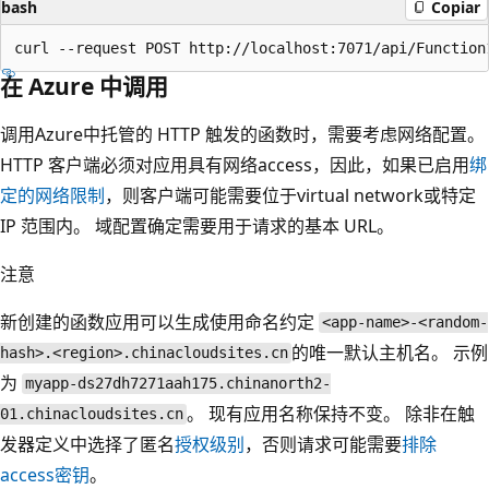
bash
Copiar
在 Azure 中调用
调用Azure中托管的 HTTP 触发的函数时，需要考虑网络配置。
HTTP 客户端必须对应用具有网络access，因此，如果已启用
绑
定的网络限制
，则客户端可能需要位于virtual network或特定
IP 范围内。 域配置确定需要用于请求的基本 URL。
注意
新创建的函数应用可以生成使用命名约定
<app-name>-<random-
的唯一默认主机名。 示例
hash>.<region>.chinacloudsites.cn
为
myapp-ds27dh7271aah175.chinanorth2-
。 现有应用名称保持不变。 除非在触
01.chinacloudsites.cn
发器定义中选择了匿名
授权级别
，否则请求可能需要
排除
access密钥
。