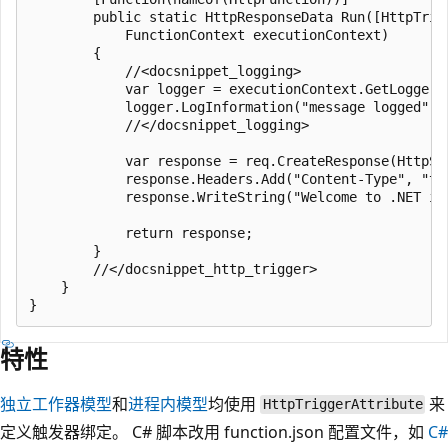
        public static HttpResponseData Run([HttpTrig
            FunctionContext executionContext)

        {

            //<docsnippet_logging>

            var logger = executionContext.GetLogger(n
            logger.LogInformation("message logged");

            //</docsnippet_logging>

            var response = req.CreateResponse(HttpSta
            response.Headers.Add("Content-Type", "tex
            response.WriteString("Welcome to .NET iso
            return response;

        }

        //</docsnippet_http_trigger>

    }

特性
独立工作器模型
和
进程内模型
均使用
来
HttpTriggerAttribute
定义触发器绑定。 C# 脚本改用 function.json 配置文件，如
C#