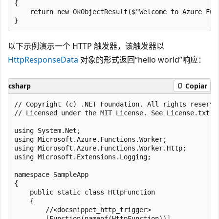
{

    return new OkObjectResult($"Welcome to Azure Func
以下示例演示一个 HTTP 触发器，该触发器以
HttpResponseData
对象的形式返回“hello world”响应：
csharp
Copiar
﻿// Copyright (c) .NET Foundation. All rights reserved
// Licensed under the MIT License. See License.txt i
using System.Net;

using Microsoft.Azure.Functions.Worker;

using Microsoft.Azure.Functions.Worker.Http;

using Microsoft.Extensions.Logging;

namespace SampleApp

{

    public static class HttpFunction

    {

        //<docsnippet_http_trigger>

        [Function(nameof(HttpFunction))]
