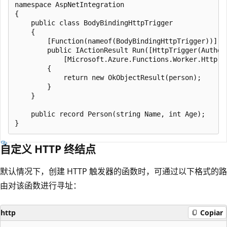
namespace AspNetIntegration

{

    public class BodyBindingHttpTrigger

    {

        [Function(nameof(BodyBindingHttpTrigger))]

        public IActionResult Run([HttpTrigger(Author
            [Microsoft.Azure.Functions.Worker.Http.Fr
        {

            return new OkObjectResult(person);

        }

    }

    public record Person(string Name, int Age);

自定义 HTTP 终结点
默认情况下，创建 HTTP 触发器的函数时，可通过以下格式的路
由对该函数进行寻址：
http
Copiar