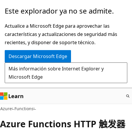
Ir
Este explorador ya no se admite.
al
contenido
Actualice a Microsoft Edge para aprovechar las
principal
características y actualizaciones de seguridad más
recientes, y disponer de soporte técnico.
Descargar Microsoft Edge
Más información sobre Internet Explorer y
Microsoft Edge
Learn
Azure
Functions
Azure Functions HTTP 触发器