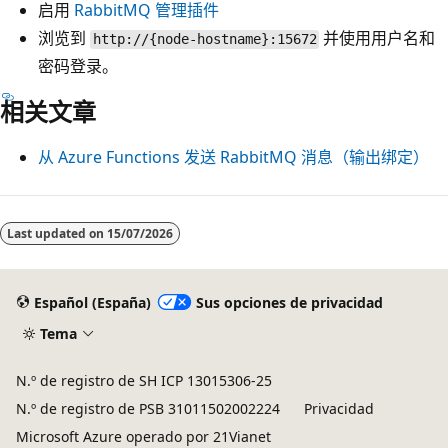
启用
RabbitMQ 管理插件
浏览到
并使用用户名和
http://{node-hostname}:15672
密码登录。
相关文章
从 Azure Functions 发送 RabbitMQ 消息（输出绑定）
Last updated on
15/07/2026
Español (España)
Sus opciones de privacidad
Tema
N.º de registro de SH ICP 13015306-25
N.º de registro de PSB 31011502002224
Privacidad
Microsoft Azure operado por 21Vianet