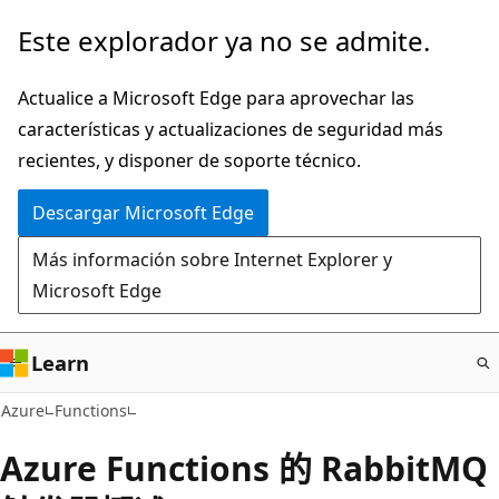
Ir
Este explorador ya no se admite.
al
contenido
Actualice a Microsoft Edge para aprovechar las
principal
características y actualizaciones de seguridad más
recientes, y disponer de soporte técnico.
Descargar Microsoft Edge
Más información sobre Internet Explorer y
Microsoft Edge
Learn
Azure
Functions
Azure Functions 的 RabbitMQ