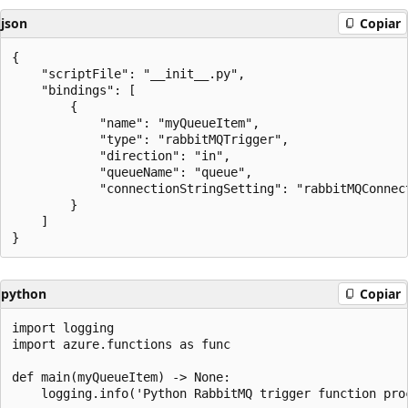
json
Copiar
{​​

    "scriptFile": "__init__.py",

    "bindings": [

        {​​

            "name": "myQueueItem",

            "type": "rabbitMQTrigger",

            "direction": "in",

            "queueName": "queue",

            "connectionStringSetting": "rabbitMQConnect
        }​​

    ]

python
Copiar
import logging

import azure.functions as func

def main(myQueueItem) -> None:
