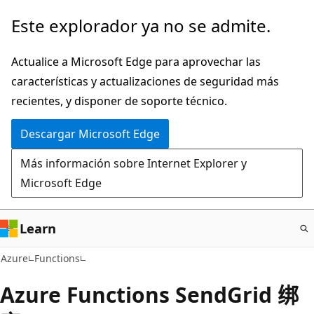
Ir
Este explorador ya no se admite.
al
contenido
Actualice a Microsoft Edge para aprovechar las
principal
características y actualizaciones de seguridad más
recientes, y disponer de soporte técnico.
Descargar Microsoft Edge
Más información sobre Internet Explorer y
Microsoft Edge
Learn
Azure
Functions
Azure Functions SendGrid 绑