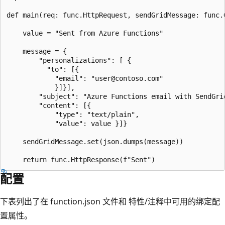
def main(req: func.HttpRequest, sendGridMessage: func.O
    value = "Sent from Azure Functions"

    message = {

        "personalizations": [ {

          "to": [{

            "email": "user@contoso.com"

            }]}],

        "subject": "Azure Functions email with SendGrid
        "content": [{

            "type": "text/plain",

            "value": value }]}

    sendGridMessage.set(json.dumps(message))

配置
下表列出了在 function.json 文件和
特性/注释中可用的绑定配
置属性。