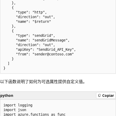
    },

    {

      "type": "http",

      "direction": "out",

      "name": "$return"

    },

    {

      "type": "sendGrid",

      "name": "sendGridMessage",

      "direction": "out",

      "apiKey": "SendGrid_API_Key",

      "from": "sender@contoso.com"

    }

  ]

以下函数说明了如何为可选属性提供自定义值。
python
Copiar
import logging

import json

import azure.functions as func
