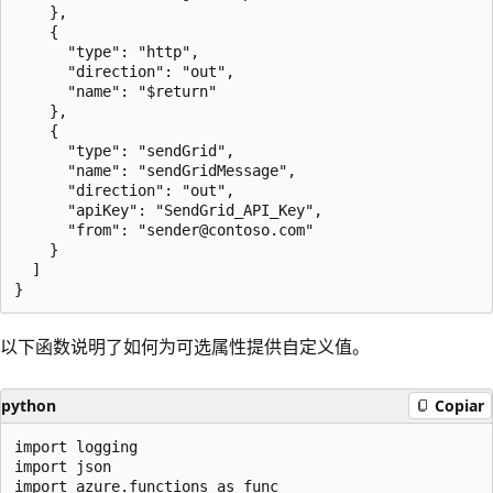
    },

    {

      "type": "http",

      "direction": "out",

      "name": "$return"

    },

    {

      "type": "sendGrid",

      "name": "sendGridMessage",

      "direction": "out",

      "apiKey": "SendGrid_API_Key",

      "from": "sender@contoso.com"

    }

  ]

以下函数说明了如何为可选属性提供自定义值。
python
Copiar
import logging

import json

import azure.functions as func
