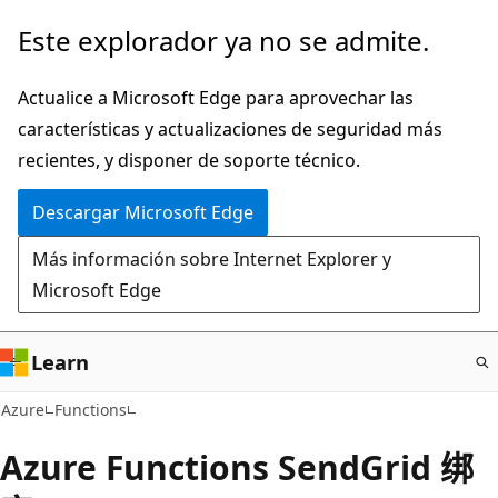
Ir
Este explorador ya no se admite.
al
contenido
Actualice a Microsoft Edge para aprovechar las
principal
características y actualizaciones de seguridad más
recientes, y disponer de soporte técnico.
Descargar Microsoft Edge
Más información sobre Internet Explorer y
Microsoft Edge
Learn
Azure
Functions
Azure Functions SendGrid 绑