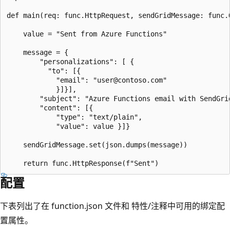
def main(req: func.HttpRequest, sendGridMessage: func.O
    value = "Sent from Azure Functions"

    message = {

        "personalizations": [ {

          "to": [{

            "email": "user@contoso.com"

            }]}],

        "subject": "Azure Functions email with SendGrid
        "content": [{

            "type": "text/plain",

            "value": value }]}

    sendGridMessage.set(json.dumps(message))

配置
下表列出了在 function.json 文件和
特性/注释中可用的绑定配
置属性。