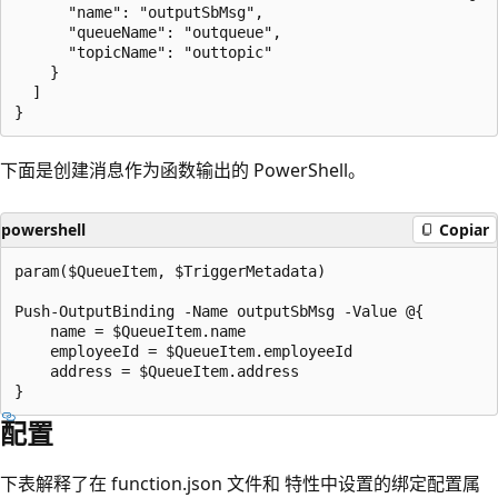
      "name": "outputSbMsg",

      "queueName": "outqueue",

      "topicName": "outtopic"

    }

  ]

下面是创建消息作为函数输出的 PowerShell。
powershell
Copiar
param($QueueItem, $TriggerMetadata) 

Push-OutputBinding -Name outputSbMsg -Value @{ 

    name = $QueueItem.name 

    employeeId = $QueueItem.employeeId 

    address = $QueueItem.address 

配置
下表解释了在 function.json 文件和
特性中设置的绑定配置属