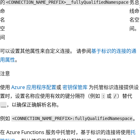
的
务总
<CONNECTION_NAME_PREFIX>__fullyQualifiedNamespace
命
线命
名
名空
空
间。
间
可以设置其他属性来自定义连接。 请参阅
基于标识的连接的通
用属性
。
注意
使用
Azure 应用程序配置
或
密钥保管库
为托管标识连接提供设
置时，设置名称应使用有效的键分隔符（例如
或
）替代
:
/
，以确保正确解析名称。
__
例如
。
<CONNECTION_NAME_PREFIX>:fullyQualifiedNamespace
在 Azure Functions 服务中托管时，基于标识的连接将使用
托