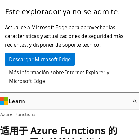
Ir
Este explorador ya no se admite.
al
contenido
Actualice a Microsoft Edge para aprovechar las
principal
características y actualizaciones de seguridad más
recientes, y disponer de soporte técnico.
Descargar Microsoft Edge
Más información sobre Internet Explorer y
Microsoft Edge
Learn
Azure
Functions
适用于 Azure Functions 的