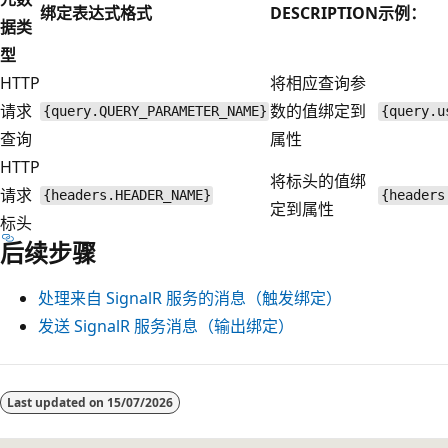
绑定表达式格式
DESCRIPTION
示例：
据类
型
HTTP
将相应查询参
请求
数的值绑定到
{query.QUERY_PARAMETER_NAME}
{query.u
查询
属性
HTTP
将标头的值绑
请求
{headers.HEADER_NAME}
{headers
定到属性
标头
后续步骤
处理来自 SignalR 服务的消息（触发绑定）
发送 SignalR 服务消息（输出绑定）
Last updated on
15/07/2026