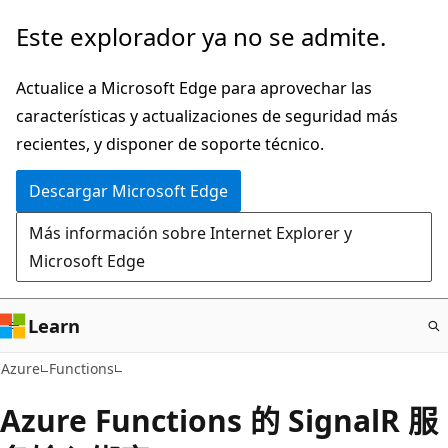
Ir
Este explorador ya no se admite.
al
contenido
Actualice a Microsoft Edge para aprovechar las
principal
características y actualizaciones de seguridad más
recientes, y disponer de soporte técnico.
Descargar Microsoft Edge
Más información sobre Internet Explorer y
Microsoft Edge
Learn
Azure
Functions
Azure Functions 的 SignalR 服