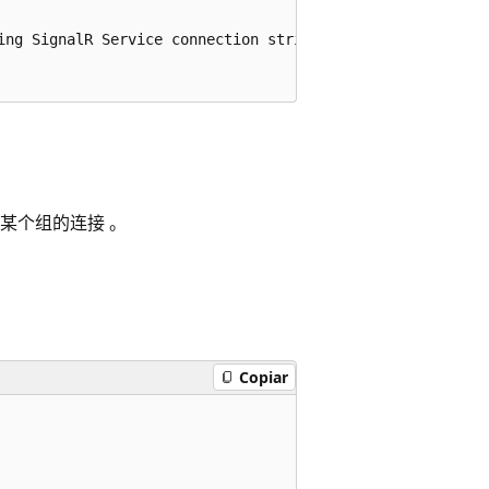
ing SignalR Service connection string>",

到某个组的连接 。
Copiar