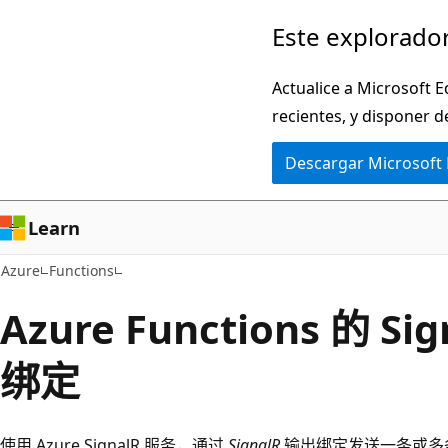
Ir
Este explorador
al
contenido
Actualice a Microsoft E
principal
recientes, y disponer d
Descargar Microsoft
Learn
Azure
Functions
Azure Functions 的 S
绑定
使用 Azure SignalR 服务，通过
SignalR
输出绑定发送一条或多