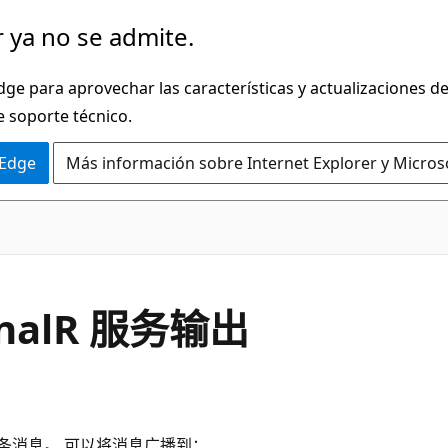
 ya no se admite.
dge para aprovechar las características y actualizaciones 
e soporte técnico.
 Edge
Más información sobre Internet Explorer y Micros
ignalR 服务输出
条消息。 可以将消息广播到：