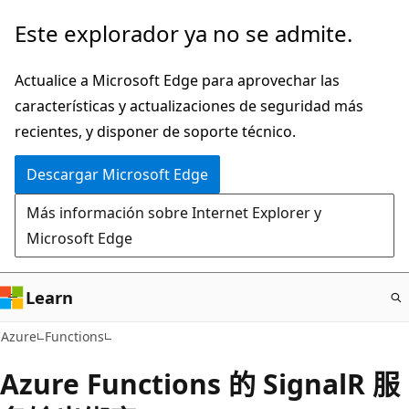
Ir
Este explorador ya no se admite.
al
contenido
Actualice a Microsoft Edge para aprovechar las
principal
características y actualizaciones de seguridad más
recientes, y disponer de soporte técnico.
Descargar Microsoft Edge
Más información sobre Internet Explorer y
Microsoft Edge
Learn
Azure
Functions
Azure Functions 的 SignalR 服