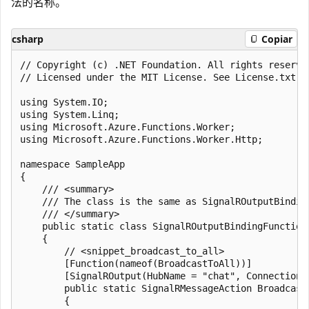
法的名称。
csharp
Copiar
﻿// Copyright (c) .NET Foundation. All rights reserved
// Licensed under the MIT License. See License.txt i
using System.IO;

using System.Linq;

using Microsoft.Azure.Functions.Worker;

using Microsoft.Azure.Functions.Worker.Http;

namespace SampleApp

{

    /// <summary>

    /// The class is the same as SignalROutputBindin
    /// </summary>

    public static class SignalROutputBindingFunctions
    {

        // <snippet_broadcast_to_all>

        [Function(nameof(BroadcastToAll))]

        [SignalROutput(HubName = "chat", ConnectionS
        public static SignalRMessageAction Broadcast
        {
