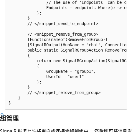
                // The use of 'Endpoints' can be com
                Endpoints = endpoints.Where(e => e.E
            };

        }

        // </snippet_send_to_endpoint>

        // <snippet_remove_from_group>

        [Function(nameof(RemoveFromGroup))]

        [SignalROutput(HubName = "chat", ConnectionS
        public static SignalRGroupAction RemoveFromG
        {

            return new SignalRGroupAction(SignalRGrou
            {

                GroupName = "group1",

                UserId = "user1"

            };

        }

        // </snippet_remove_from_group>

    }

组管理
SignalR 服务允许将用户或连接添加到组中。 然后即可将消息发