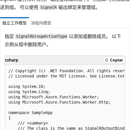
送到组。 可以使用
输出绑定来管理组。
SignalR
独立工作模型
进程内模型
指定
以添加或删除成员。 以下
SignalRGroupActionType
示例从组中删除用户。
csharp
Copiar
﻿// Copyright (c) .NET Foundation. All rights reserved
// Licensed under the MIT License. See License.txt i
using System.IO;

using System.Linq;

using Microsoft.Azure.Functions.Worker;

using Microsoft.Azure.Functions.Worker.Http;

namespace SampleApp

{

    /// <summary>

    /// The class is the same as SignalROutputBindin