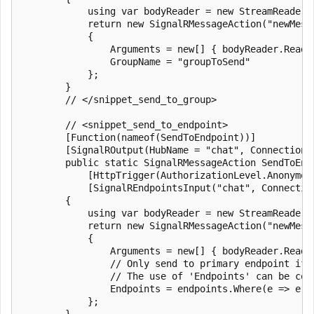
            using var bodyReader = new StreamReader(r
            return new SignalRMessageAction("newMessa
            {

                Arguments = new[] { bodyReader.ReadTo
                GroupName = "groupToSend"

            };

        }

        // </snippet_send_to_group>

        // <snippet_send_to_endpoint>

        [Function(nameof(SendToEndpoint))]

        [SignalROutput(HubName = "chat", ConnectionS
        public static SignalRMessageAction SendToEndp
            [HttpTrigger(AuthorizationLevel.Anonymou
            [SignalREndpointsInput("chat", Connectio
        {

            using var bodyReader = new StreamReader(r
            return new SignalRMessageAction("newMessa
            {

                Arguments = new[] { bodyReader.ReadTo
                // Only send to primary endpoint if 
                // The use of 'Endpoints' can be com
                Endpoints = endpoints.Where(e => e.E
            };

        }
