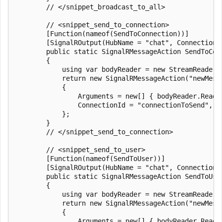
        // </snippet_broadcast_to_all>

        // <snippet_send_to_connection>

        [Function(nameof(SendToConnection))]

        [SignalROutput(HubName = "chat", ConnectionS
        public static SignalRMessageAction SendToCon
        {

            using var bodyReader = new StreamReader(r
            return new SignalRMessageAction("newMessa
            {

                Arguments = new[] { bodyReader.ReadTo
                ConnectionId = "connectionToSend",

            };

        }

        // </snippet_send_to_connection>

        // <snippet_send_to_user>

        [Function(nameof(SendToUser))]

        [SignalROutput(HubName = "chat", ConnectionS
        public static SignalRMessageAction SendToUse
        {

            using var bodyReader = new StreamReader(r
            return new SignalRMessageAction("newMessa
            {

                Arguments = new[] { bodyReader.ReadTo