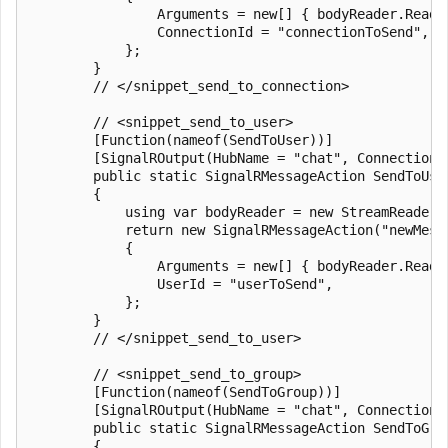
                Arguments = new[] { bodyReader.ReadTo
                ConnectionId = "connectionToSend",

            };

        }

        // </snippet_send_to_connection>

        // <snippet_send_to_user>

        [Function(nameof(SendToUser))]

        [SignalROutput(HubName = "chat", ConnectionS
        public static SignalRMessageAction SendToUse
        {

            using var bodyReader = new StreamReader(r
            return new SignalRMessageAction("newMessa
            {

                Arguments = new[] { bodyReader.ReadTo
                UserId = "userToSend",

            };

        }

        // </snippet_send_to_user>

        // <snippet_send_to_group>

        [Function(nameof(SendToGroup))]

        [SignalROutput(HubName = "chat", ConnectionS
        public static SignalRMessageAction SendToGro
        {
