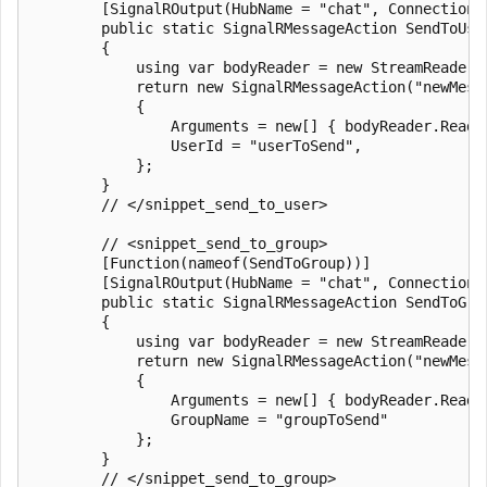
        [SignalROutput(HubName = "chat", ConnectionS
        public static SignalRMessageAction SendToUse
        {

            using var bodyReader = new StreamReader(r
            return new SignalRMessageAction("newMessa
            {

                Arguments = new[] { bodyReader.ReadTo
                UserId = "userToSend",

            };

        }

        // </snippet_send_to_user>

        // <snippet_send_to_group>

        [Function(nameof(SendToGroup))]

        [SignalROutput(HubName = "chat", ConnectionS
        public static SignalRMessageAction SendToGro
        {

            using var bodyReader = new StreamReader(r
            return new SignalRMessageAction("newMessa
            {

                Arguments = new[] { bodyReader.ReadTo
                GroupName = "groupToSend"

            };

        }

        // </snippet_send_to_group>
