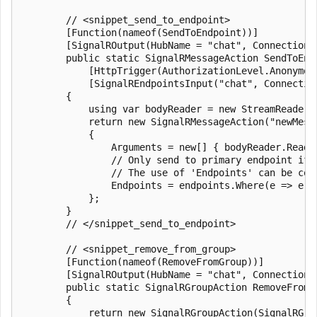
        // <snippet_send_to_endpoint>

        [Function(nameof(SendToEndpoint))]

        [SignalROutput(HubName = "chat", ConnectionS
        public static SignalRMessageAction SendToEndp
            [HttpTrigger(AuthorizationLevel.Anonymou
            [SignalREndpointsInput("chat", Connectio
        {

            using var bodyReader = new StreamReader(r
            return new SignalRMessageAction("newMessa
            {

                Arguments = new[] { bodyReader.ReadTo
                // Only send to primary endpoint if 
                // The use of 'Endpoints' can be com
                Endpoints = endpoints.Where(e => e.E
            };

        }

        // </snippet_send_to_endpoint>

        // <snippet_remove_from_group>

        [Function(nameof(RemoveFromGroup))]

        [SignalROutput(HubName = "chat", ConnectionS
        public static SignalRGroupAction RemoveFromG
        {

            return new SignalRGroupAction(SignalRGrou