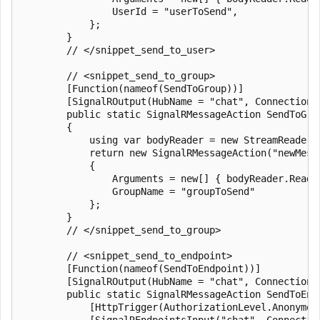
                UserId = "userToSend",

            };

        }

        // </snippet_send_to_user>

        // <snippet_send_to_group>

        [Function(nameof(SendToGroup))]

        [SignalROutput(HubName = "chat", ConnectionS
        public static SignalRMessageAction SendToGro
        {

            using var bodyReader = new StreamReader(r
            return new SignalRMessageAction("newMessa
            {

                Arguments = new[] { bodyReader.ReadTo
                GroupName = "groupToSend"

            };

        }

        // </snippet_send_to_group>

        // <snippet_send_to_endpoint>

        [Function(nameof(SendToEndpoint))]

        [SignalROutput(HubName = "chat", ConnectionS
        public static SignalRMessageAction SendToEndp
            [HttpTrigger(AuthorizationLevel.Anonymou
            [SignalREndpointsInput("chat", Connectio