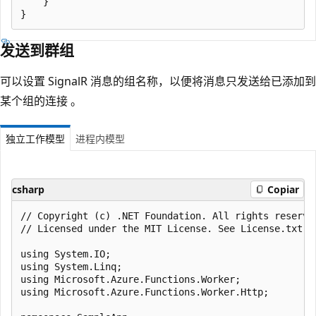
    }

发送到群组
可以设置 SignalR 消息的组名称，以便将消息只发送给已添加到
某个组的连接 。
独立工作模型
进程内模型
csharp
Copiar
﻿// Copyright (c) .NET Foundation. All rights reserved
// Licensed under the MIT License. See License.txt i
using System.IO;

using System.Linq;

using Microsoft.Azure.Functions.Worker;

using Microsoft.Azure.Functions.Worker.Http;
