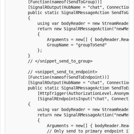
        [Function(nameof(SendToGroup))]

        [SignalROutput(HubName = "chat", ConnectionS
        public static SignalRMessageAction SendToGro
        {

            using var bodyReader = new StreamReader(r
            return new SignalRMessageAction("newMessa
            {

                Arguments = new[] { bodyReader.ReadTo
                GroupName = "groupToSend"

            };

        }

        // </snippet_send_to_group>

        // <snippet_send_to_endpoint>

        [Function(nameof(SendToEndpoint))]

        [SignalROutput(HubName = "chat", ConnectionS
        public static SignalRMessageAction SendToEndp
            [HttpTrigger(AuthorizationLevel.Anonymou
            [SignalREndpointsInput("chat", Connectio
        {

            using var bodyReader = new StreamReader(r
            return new SignalRMessageAction("newMessa
            {

                Arguments = new[] { bodyReader.ReadTo
                // Only send to primary endpoint if 