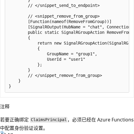
        // </snippet_send_to_endpoint>

        // <snippet_remove_from_group>

        [Function(nameof(RemoveFromGroup))]

        [SignalROutput(HubName = "chat", ConnectionS
        public static SignalRGroupAction RemoveFromG
        {

            return new SignalRGroupAction(SignalRGrou
            {

                GroupName = "group1",

                UserId = "user1"

            };

        }

        // </snippet_remove_from_group>

    }

注释
若要正确绑定
，必须已经在 Azure Functions
ClaimsPrincipal
中配置身份验证设置。