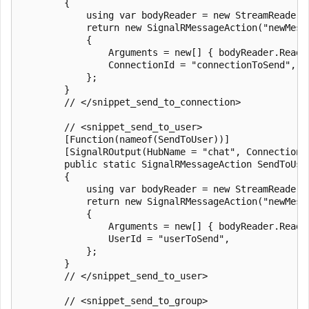
        {

            using var bodyReader = new StreamReader(r
            return new SignalRMessageAction("newMessa
            {

                Arguments = new[] { bodyReader.ReadTo
                ConnectionId = "connectionToSend",

            };

        }

        // </snippet_send_to_connection>

        // <snippet_send_to_user>

        [Function(nameof(SendToUser))]

        [SignalROutput(HubName = "chat", ConnectionS
        public static SignalRMessageAction SendToUse
        {

            using var bodyReader = new StreamReader(r
            return new SignalRMessageAction("newMessa
            {

                Arguments = new[] { bodyReader.ReadTo
                UserId = "userToSend",

            };

        }

        // </snippet_send_to_user>

        // <snippet_send_to_group>
