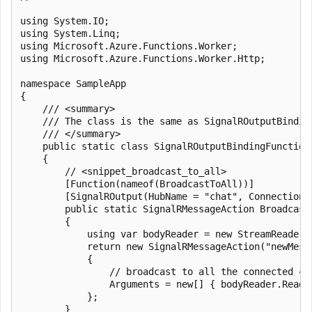
using System.IO;

using System.Linq;

using Microsoft.Azure.Functions.Worker;

using Microsoft.Azure.Functions.Worker.Http;

namespace SampleApp

{

    /// <summary>

    /// The class is the same as SignalROutputBindin
    /// </summary>

    public static class SignalROutputBindingFunctions
    {

        // <snippet_broadcast_to_all>

        [Function(nameof(BroadcastToAll))]

        [SignalROutput(HubName = "chat", ConnectionS
        public static SignalRMessageAction Broadcast
        {

            using var bodyReader = new StreamReader(r
            return new SignalRMessageAction("newMessa
            {

                // broadcast to all the connected cl
                Arguments = new[] { bodyReader.ReadTo
            };

        }
