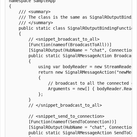
namespace SampleApp

{

    /// <summary>

    /// The class is the same as SignalROutputBindin
    /// </summary>

    public static class SignalROutputBindingFunctions
    {

        // <snippet_broadcast_to_all>

        [Function(nameof(BroadcastToAll))]

        [SignalROutput(HubName = "chat", ConnectionS
        public static SignalRMessageAction Broadcast
        {

            using var bodyReader = new StreamReader(r
            return new SignalRMessageAction("newMessa
            {

                // broadcast to all the connected cl
                Arguments = new[] { bodyReader.ReadTo
            };

        }

        // </snippet_broadcast_to_all>

        // <snippet_send_to_connection>

        [Function(nameof(SendToConnection))]

        [SignalROutput(HubName = "chat", ConnectionS
        public static SignalRMessageAction SendToCon