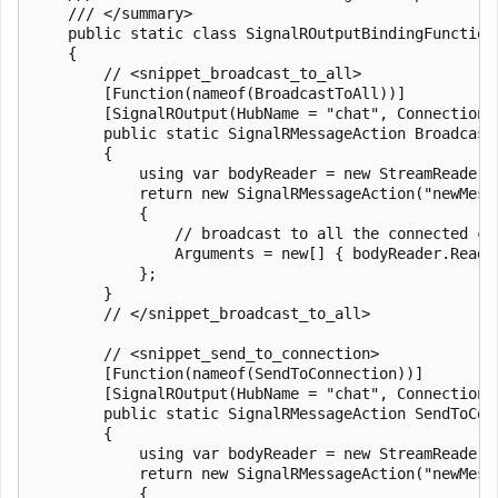
    /// </summary>

    public static class SignalROutputBindingFunctions
    {

        // <snippet_broadcast_to_all>

        [Function(nameof(BroadcastToAll))]

        [SignalROutput(HubName = "chat", ConnectionS
        public static SignalRMessageAction Broadcast
        {

            using var bodyReader = new StreamReader(r
            return new SignalRMessageAction("newMessa
            {

                // broadcast to all the connected cl
                Arguments = new[] { bodyReader.ReadTo
            };

        }

        // </snippet_broadcast_to_all>

        // <snippet_send_to_connection>

        [Function(nameof(SendToConnection))]

        [SignalROutput(HubName = "chat", ConnectionS
        public static SignalRMessageAction SendToCon
        {

            using var bodyReader = new StreamReader(r
            return new SignalRMessageAction("newMessa
            {
