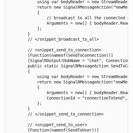
            using var bodyReader = new StreamReader(r
            return new SignalRMessageAction("newMessa
            {

                // broadcast to all the connected cl
                Arguments = new[] { bodyReader.ReadTo
            };

        }

        // </snippet_broadcast_to_all>

        // <snippet_send_to_connection>

        [Function(nameof(SendToConnection))]

        [SignalROutput(HubName = "chat", ConnectionS
        public static SignalRMessageAction SendToCon
        {

            using var bodyReader = new StreamReader(r
            return new SignalRMessageAction("newMessa
            {

                Arguments = new[] { bodyReader.ReadTo
                ConnectionId = "connectionToSend",

            };

        }

        // </snippet_send_to_connection>

        // <snippet_send_to_user>

        [Function(nameof(SendToUser))]
