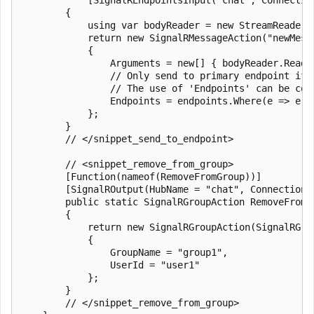
        {

            using var bodyReader = new StreamReader(r
            return new SignalRMessageAction("newMessa
            {

                Arguments = new[] { bodyReader.ReadTo
                // Only send to primary endpoint if 
                // The use of 'Endpoints' can be com
                Endpoints = endpoints.Where(e => e.E
            };

        }

        // </snippet_send_to_endpoint>

        // <snippet_remove_from_group>

        [Function(nameof(RemoveFromGroup))]

        [SignalROutput(HubName = "chat", ConnectionS
        public static SignalRGroupAction RemoveFromG
        {

            return new SignalRGroupAction(SignalRGrou
            {

                GroupName = "group1",

                UserId = "user1"

            };

        }

        // </snippet_remove_from_group>
