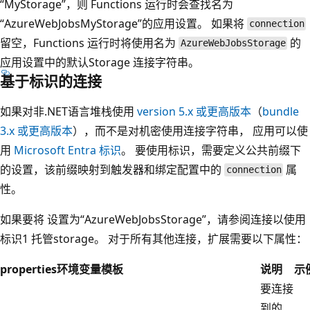
“MyStorage”，则 Functions 运行时会查找名为
“AzureWebJobsMyStorage”的应用设置。 如果将
connection
留空，Functions 运行时将使用名为
的
AzureWebJobsStorage
应用设置中的默认Storage 连接字符串。
基于标识的连接
如果对非.NET语言堆栈使用
version 5.x 或更高版本
（
bundle
3.x 或更高版本
），而不是对机密使用连接字符串， 应用可以使
用
Microsoft Entra 标识
。 要使用标识，需要定义公共前缀下
的设置，该前缀映射到触发器和绑定配置中的
属
connection
性。
如果要将
设置为“AzureWebJobsStorage”，请参阅
连接以使用
标识1 托管storage。 对于所有其他连接，扩展需要以下属性：
properties
环境变量模板
说明
示
要连接
到的