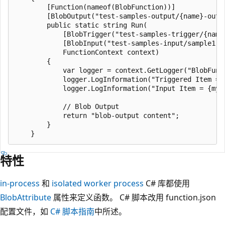
        [Function(nameof(BlobFunction))]

        [BlobOutput("test-samples-output/{name}-outpu
        public static string Run(

            [BlobTrigger("test-samples-trigger/{name}
            [BlobInput("test-samples-input/sample1.tx
            FunctionContext context)

        {

            var logger = context.GetLogger("BlobFunct
            logger.LogInformation("Triggered Item = 
            logger.LogInformation("Input Item = {myBl
            // Blob Output

            return "blob-output content";

        }

特性
in-process
和
isolated worker process
C# 库都使用
BlobAttribute
属性来定义函数。 C# 脚本改用 function.json
配置文件，如
C# 脚本指南
中所述。