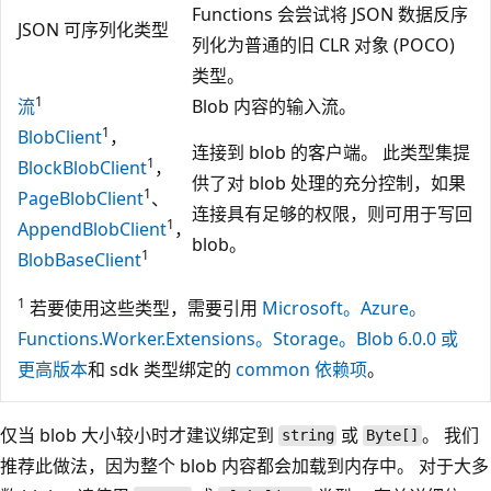
Functions 会尝试将 JSON 数据反序
JSON 可序列化类型
列化为普通的旧 CLR 对象 (POCO)
类型。
1
流
Blob 内容的输入流。
1
BlobClient
，
连接到 blob 的客户端。 此类型集提
1
BlockBlobClient
，
供了对 blob 处理的充分控制，如果
1
PageBlobClient
、
连接具有足够的权限，则可用于写回
1
AppendBlobClient
，
blob。
1
BlobBaseClient
1
若要使用这些类型，需要引用
Microsoft。Azure。
Functions.Worker.Extensions。Storage。Blob 6.0.0 或
更高版本
和 sdk 类型绑定的
common 依赖项
。
仅当 blob 大小较小时才建议绑定到
或
。 我们
string
Byte[]
推荐此做法，因为整个 blob 内容都会加载到内存中。 对于大多