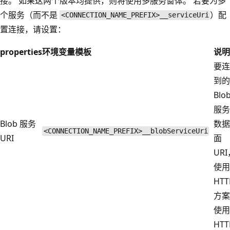
接。 如果这两个版本均提供，则将使用多服务窗体。 若要为多
个服务（而不是
）配
<CONNECTION_NAME_PREFIX>__serviceUri
置连接，请设置：
properties
环境变量模板
说明
要连
到的
Blo
服务
Blob 服务
数据
<CONNECTION_NAME_PREFIX>__blobServiceUri
URI
面
UR
使用
HTT
方案
使用
HTT