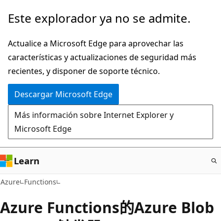
Ir
Este explorador ya no se admite.
al
contenido
Actualice a Microsoft Edge para aprovechar las
principal
características y actualizaciones de seguridad más
recientes, y disponer de soporte técnico.
Descargar Microsoft Edge
Más información sobre Internet Explorer y
Microsoft Edge
Learn
Azure
Functions
Azure Functions的Azure Blob