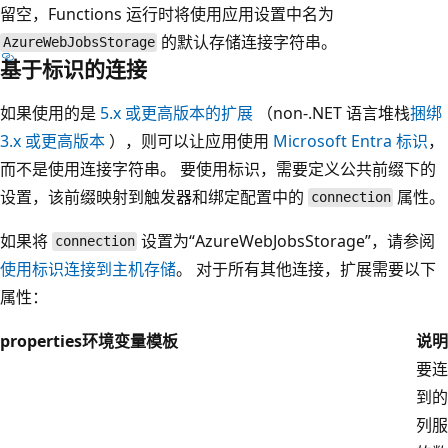
留空，Functions 运行时将使用应用设置中名为
的默认存储连接字符串。
AzureWebJobsStorage
基于标识的连接
如果使用的是
5.x 或更高版本的扩展
（non-.NET 语言堆栈
捆绑
3.x 或更高版本
），则可以让应用使用
Microsoft Entra 标识
，
而不是使用连接字符串。 要使用标识，需要定义公共前缀下的
设置，该前缀映射到触发器和绑定配置中的
属性。
connection
如果将
设置为“AzureWebJobsStorage”，请参阅
connection
使用标识连接到主机存储
。 对于所有其他连接，扩展需要以下
属性：
properties
环境变量模板
说明
要连
到的
列服