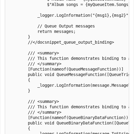
                $"Album songs = {myQueueItem.Songs}"}
            _logger.LogInformation("{msg1},{msg2}", m
            // Queue Output messages

            return messages;

        }

        //</docsnippet_queue_output_binding>

        /// <summary>

        /// This function demonstrates binding to a 
        /// </summary>

        [Function(nameof(QueueMessageFunction))]

        public void QueueMessageFunction([QueueTrigg
        {

            _logger.LogInformation(message.MessageTex
        }

        /// <summary>

        /// This function demonstrates binding to a 
        /// </summary>

        [Function(nameof(QueueBinaryDataFunction))]

        public void QueueBinaryDataFunction([QueueTr
        {

            _logger.LogInformation(message.ToString()