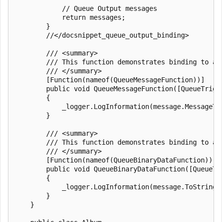
            // Queue Output messages

            return messages;

        }

        //</docsnippet_queue_output_binding>

        /// <summary>

        /// This function demonstrates binding to a 
        /// </summary>

        [Function(nameof(QueueMessageFunction))]

        public void QueueMessageFunction([QueueTrigg
        {

            _logger.LogInformation(message.MessageTex
        }

        /// <summary>

        /// This function demonstrates binding to a 
        /// </summary>

        [Function(nameof(QueueBinaryDataFunction))]

        public void QueueBinaryDataFunction([QueueTr
        {

            _logger.LogInformation(message.ToString()
        }

    }
