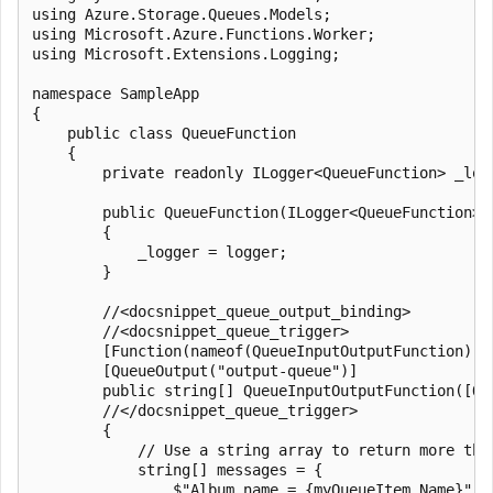
using Azure.Storage.Queues.Models;

using Microsoft.Azure.Functions.Worker;

using Microsoft.Extensions.Logging;

namespace SampleApp

{

    public class QueueFunction

    {

        private readonly ILogger<QueueFunction> _logg
        public QueueFunction(ILogger<QueueFunction> l
        {

            _logger = logger;

        }

        //<docsnippet_queue_output_binding>

        //<docsnippet_queue_trigger>

        [Function(nameof(QueueInputOutputFunction))]

        [QueueOutput("output-queue")]

        public string[] QueueInputOutputFunction([Qu
        //</docsnippet_queue_trigger>

        {

            // Use a string array to return more than
            string[] messages = {

                $"Album name = {myQueueItem.Name}",
