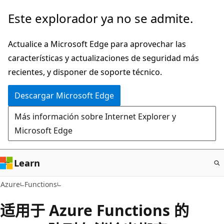
Ir
Este explorador ya no se admite.
al
contenido
Actualice a Microsoft Edge para aprovechar las
principal
características y actualizaciones de seguridad más
recientes, y disponer de soporte técnico.
Descargar Microsoft Edge
Más información sobre Internet Explorer y
Microsoft Edge
Learn
Azure
Functions
适用于 Azure Functions 的