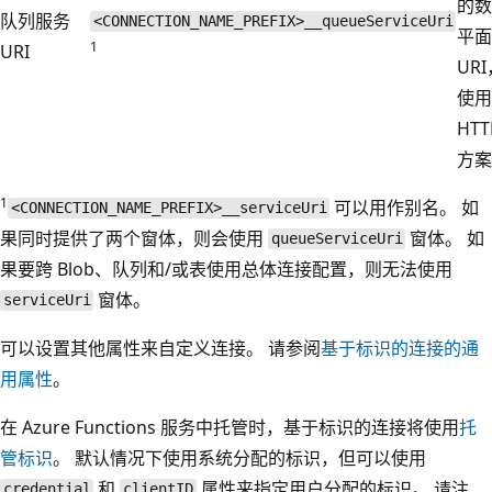
的数
队列服务
<CONNECTION_NAME_PREFIX>__queueServiceUri
平面
1
URI
UR
使用
HTT
方案
1
可以用作别名。 如
<CONNECTION_NAME_PREFIX>__serviceUri
果同时提供了两个窗体，则会使用
窗体。 如
queueServiceUri
果要跨 Blob、队列和/或表使用总体连接配置，则无法使用
窗体。
serviceUri
可以设置其他属性来自定义连接。 请参阅
基于标识的连接的通
用属性
。
在 Azure Functions 服务中托管时，基于标识的连接将使用
托
管标识
。 默认情况下使用系统分配的标识，但可以使用
和
属性来指定用户分配的标识。 请注
credential
clientID