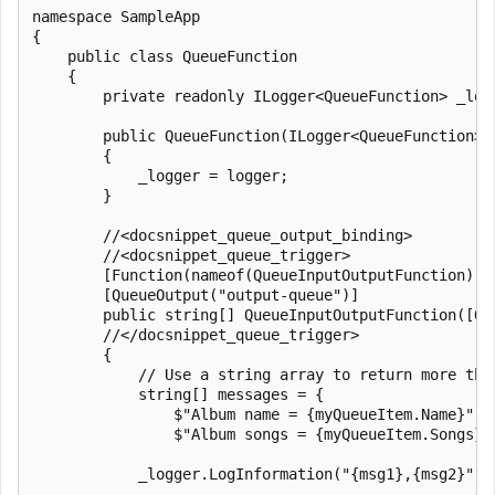
namespace SampleApp

{

    public class QueueFunction

    {

        private readonly ILogger<QueueFunction> _logg
        public QueueFunction(ILogger<QueueFunction> l
        {

            _logger = logger;

        }

        //<docsnippet_queue_output_binding>

        //<docsnippet_queue_trigger>

        [Function(nameof(QueueInputOutputFunction))]

        [QueueOutput("output-queue")]

        public string[] QueueInputOutputFunction([Qu
        //</docsnippet_queue_trigger>

        {

            // Use a string array to return more than
            string[] messages = {

                $"Album name = {myQueueItem.Name}",

                $"Album songs = {myQueueItem.Songs}"}
            _logger.LogInformation("{msg1},{msg2}", m