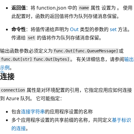
返回值
：将 function.json 中的
属性 设置为
。 使用
name
此配置时，函数的返回值将作为队列存储消息保留。
命令性
：将值传递给声明为
Out
类型的参数的
set
方法。
传递给
的值将作为队列存储消息保留。
set
输出函数参数必须定义为
或
func.Out[func.QueueMessage]
。 有关详细信息，请参阅
输出
func.Out[str]
func.Out[bytes]
示例
。
连接
属性是对环境配置的引用，它指定应用应如何连接
connection
到 Azure 队列。 它可能指定：
包含
连接字符串
的应用程序设置的名称
多个应用程序设置的共享前缀的名称，共同定义
基于标识
的连接
。