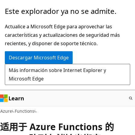
Ir
Este explorador ya no se admite.
al
contenido
Actualice a Microsoft Edge para aprovechar las
principal
características y actualizaciones de seguridad más
recientes, y disponer de soporte técnico.
Descargar Microsoft Edge
Más información sobre Internet Explorer y
Microsoft Edge
Learn
Azure
Functions
适用于 Azure Functions 的