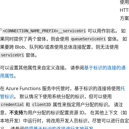
使用
HTT
方案
1
可以用作别名。 如
<CONNECTION_NAME_PREFIX>__serviceUri
果同时提供了两个窗体，则会使用
窗体。 如
queueServiceUri
果要跨 Blob、队列和/或表使用总体连接配置，则无法使用
窗体。
serviceUri
可以设置其他属性来自定义连接。 请参阅
基于标识的连接的通
用属性
。
在 Azure Functions 服务中托管时，基于标识的连接将使用
托
管标识
。 默认情况下使用系统分配的标识，但可以使用
和
属性来指定用户分配的标识。 请注
credential
clientID
意，
不支持
为用户分配的标识配置资源 ID。 在其他上下文（如
本地开发）中运行时，将改用开发人员标识，尽管可以进行自定
义。 请参阅
使用基于标识的连接进行本地开发
。