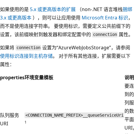
如果使用的是
5.x 或更高版本的扩展
（non-.NET 语言堆栈
捆绑
3.x 或更高版本
），则可以让应用使用
Microsoft Entra 标识
，
而不是使用连接字符串。 要使用标识，需要定义公共前缀下的
设置，该前缀映射到触发器和绑定配置中的
属性。
connection
如果将
设置为“AzureWebJobsStorage”，请参阅
connection
使用标识连接到主机存储
。 对于所有其他连接，扩展需要以下
属性：
properties
环境变量模板
说明
要连
到的
列服
的数
队列服务
<CONNECTION_NAME_PREFIX>__queueServiceUri
平面
1
URI
UR