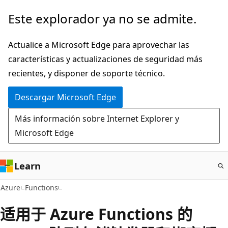
Ir
Este explorador ya no se admite.
al
contenido
Actualice a Microsoft Edge para aprovechar las
principal
características y actualizaciones de seguridad más
recientes, y disponer de soporte técnico.
Descargar Microsoft Edge
Más información sobre Internet Explorer y
Microsoft Edge
Learn
Azure
Functions
适用于 Azure Functions 的