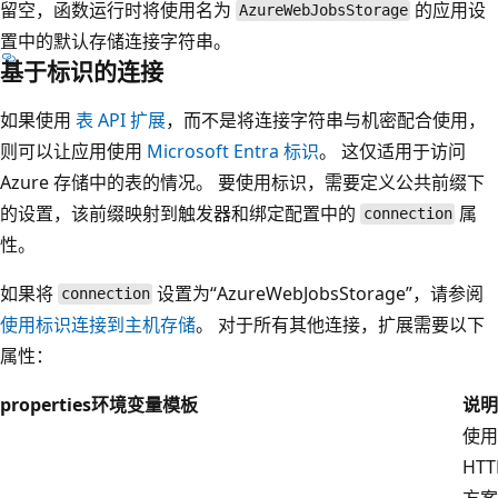
留空，函数运行时将使用名为
的应用设
AzureWebJobsStorage
置中的默认存储连接字符串。
基于标识的连接
如果使用
表 API 扩展
，而不是将连接字符串与机密配合使用，
则可以让应用使用
Microsoft Entra 标识
。 这仅适用于访问
Azure 存储中的表的情况。 要使用标识，需要定义公共前缀下
的设置，该前缀映射到触发器和绑定配置中的
属
connection
性。
如果将
设置为“AzureWebJobsStorage”，请参阅
connection
使用标识连接到主机存储
。 对于所有其他连接，扩展需要以下
属性：
properties
环境变量模板
说明
使用
HTT
方案