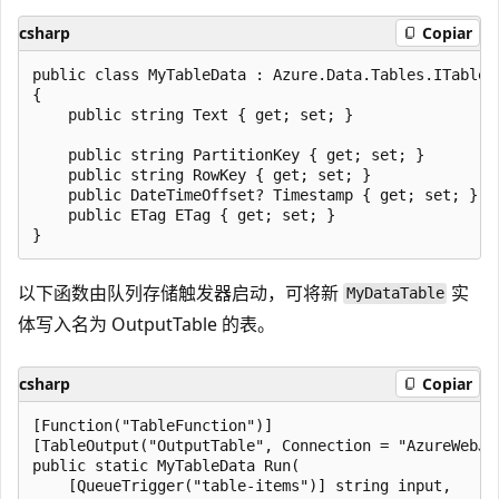
csharp
Copiar
public class MyTableData : Azure.Data.Tables.ITableEn
{

    public string Text { get; set; }

    public string PartitionKey { get; set; }

    public string RowKey { get; set; }

    public DateTimeOffset? Timestamp { get; set; }

    public ETag ETag { get; set; }

以下函数由队列存储触发器启动，可将新
实
MyDataTable
体写入名为 OutputTable 的表。
csharp
Copiar
[Function("TableFunction")]

[TableOutput("OutputTable", Connection = "AzureWebJob
public static MyTableData Run(

    [QueueTrigger("table-items")] string input,
