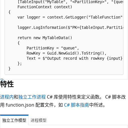
    [TableInput("MyTable", "<PartitionKey>", "{queue
    FunctionContext context)

{

    var logger = context.GetLogger("TableFunction");

    logger.LogInformation($"PK={tableInput.Partition
    return new MyTableData()

    {

        PartitionKey = "queue",

        RowKey = Guid.NewGuid().ToString(),

        Text = $"Output record with rowkey {input} cr
    };

特性
进程内
和
独立工作进程
C# 库使用特性来定义函数。 C# 脚本改
用 function.json 配置文件，如
C# 脚本指南
中所述。
独立工作模型
进程模型