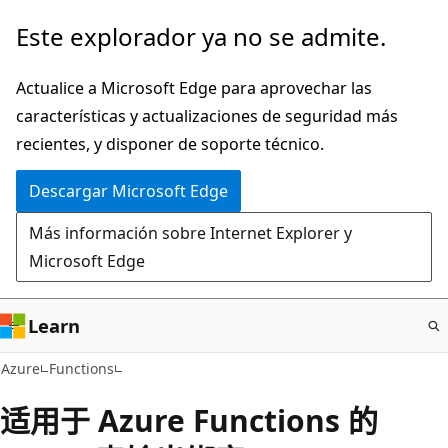
Ir
Este explorador ya no se admite.
al
contenido
Actualice a Microsoft Edge para aprovechar las
principal
características y actualizaciones de seguridad más
recientes, y disponer de soporte técnico.
Descargar Microsoft Edge
Más información sobre Internet Explorer y
Microsoft Edge
Learn
Azure
Functions
适用于 Azure Functions 的