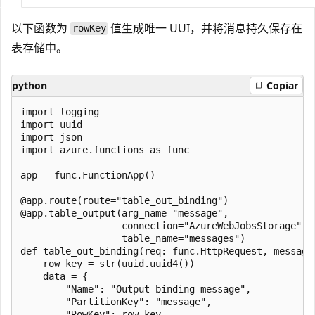
以下函数为
值生成唯一 UUI，并将消息持久保存在
rowKey
表存储中。
python
Copiar
import logging

import uuid

import json

import azure.functions as func

app = func.FunctionApp()

@app.route(route="table_out_binding")

@app.table_output(arg_name="message",

                  connection="AzureWebJobsStorage",

                  table_name="messages")

def table_out_binding(req: func.HttpRequest, message:
    row_key = str(uuid.uuid4())

    data = {

        "Name": "Output binding message",

        "PartitionKey": "message",

        "RowKey": row_key
