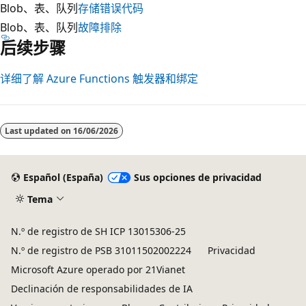
Blob、表、队列
存储错误代码
Blob、表、队列
故障排除
后续步骤
详细了解 Azure Functions 触发器和绑定
Last updated on
16/06/2026
Español (España)
Sus opciones de privacidad
Tema
N.º de registro de SH ICP 13015306-25
N.º de registro de PSB 31011502002224
Privacidad
Microsoft Azure operado por 21Vianet
Declinación de responsabilidades de IA