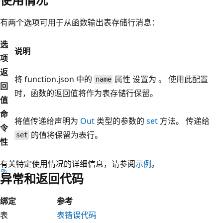
有两个选项可用于从函数输出表存储行消息：
选
说明
项
返
将 function.json 中的
属性 设置为
。 使用此配置
name
回
时，函数的返回值将作为表存储行保留。
值
命
将值传递给声明为
Out
类型的参数的
set
方法。 传递给
令
的值将保留为表行。
set
性
有关特定使用情况的详细信息，请参阅
示例
。
异常和返回代码
绑定
参考
表
表错误代码