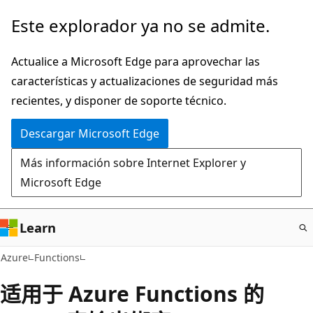
Ir
Este explorador ya no se admite.
al
contenido
Actualice a Microsoft Edge para aprovechar las
principal
características y actualizaciones de seguridad más
recientes, y disponer de soporte técnico.
Descargar Microsoft Edge
Más información sobre Internet Explorer y
Microsoft Edge
Learn
Azure
Functions
适用于 Azure Functions 的