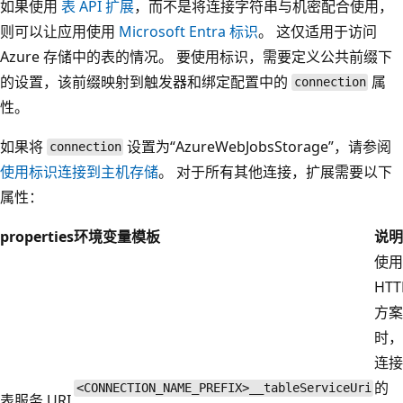
如果使用
表 API 扩展
，而不是将连接字符串与机密配合使用，
则可以让应用使用
Microsoft Entra 标识
。 这仅适用于访问
Azure 存储中的表的情况。 要使用标识，需要定义公共前缀下
的设置，该前缀映射到触发器和绑定配置中的
属
connection
性。
如果将
设置为“AzureWebJobsStorage”，请参阅
connection
使用标识连接到主机存储
。 对于所有其他连接，扩展需要以下
属性：
properties
环境变量模板
说明
使用
HTT
方案
时，
连接
的
<CONNECTION_NAME_PREFIX>__tableServiceUri
表服务 URI