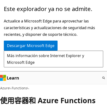
Ir
Este explorador ya no se admite.
al
contenido
Actualice a Microsoft Edge para aprovechar las
principal
características y actualizaciones de seguridad más
recientes, y disponer de soporte técnico.
Descargar Microsoft Edge
Más información sobre Internet Explorer y
Microsoft Edge
Learn
Azure
Functions
使用容器和 Azure Functions