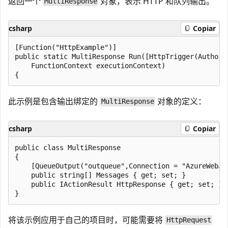
返回一个
对象，表示 HTTP 和队列输出。
MultiResponse
csharp
Copiar
[Function("HttpExample")]

public static MultiResponse Run([HttpTrigger(Authori
    FunctionContext executionContext)

此示例是包含输出绑定的
对象的定义：
MultiResponse
csharp
Copiar
public class MultiResponse

{

    [QueueOutput("outqueue",Connection = "AzureWebJob
    public string[] Messages { get; set; }

    public IActionResult HttpResponse { get; set; }

将该示例应用于自己的项目时，可能需要将
HttpRequest