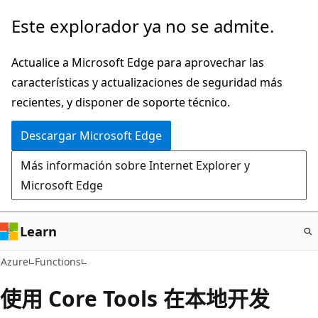
Ir
Este explorador ya no se admite.
al
contenido
Actualice a Microsoft Edge para aprovechar las
principal
características y actualizaciones de seguridad más
recientes, y disponer de soporte técnico.
Descargar Microsoft Edge
Más información sobre Internet Explorer y
Microsoft Edge
Learn
Azure
Functions
使用 Core Tools 在本地开发