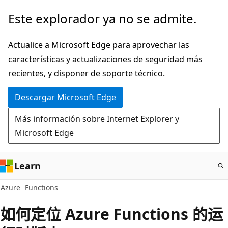
Ir
Este explorador ya no se admite.
al
contenido
Actualice a Microsoft Edge para aprovechar las
principal
características y actualizaciones de seguridad más
recientes, y disponer de soporte técnico.
Descargar Microsoft Edge
Más información sobre Internet Explorer y
Microsoft Edge
Learn
Azure
Functions
如何定位 Azure Functions 的运