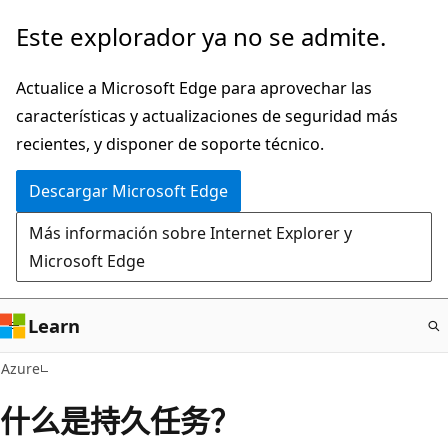
Ir
Este explorador ya no se admite.
al
contenido
Actualice a Microsoft Edge para aprovechar las
principal
características y actualizaciones de seguridad más
recientes, y disponer de soporte técnico.
Descargar Microsoft Edge
Más información sobre Internet Explorer y
Microsoft Edge
Learn
Azure
什么是持久任务？