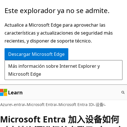
Ir
Este explorador ya no se admite.
al
contenido
Actualice a Microsoft Edge para aprovechar las
principal
características y actualizaciones de seguridad más
recientes, y disponer de soporte técnico.
Descargar Microsoft Edge
Más información sobre Internet Explorer y
Microsoft Edge
Learn
Azure
entra
Microsoft Entra
Microsoft Entra ID
设备
Microsoft Entra 加入设备如何