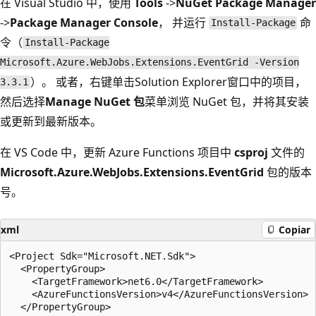
在 Visual Studio 中，使用
Tools
->
NuGet Package Manager
->
Package Manager Console
， 并运行
命
Install-Package
令（
Install-Package
Microsoft.Azure.WebJobs.Extensions.EventGrid -Version
）。 或者，右键单击Solution Explorer窗口中的项目，
3.3.1
然后选择
Manage NuGet 包
菜单浏览 NuGet 包，并将其安装
或更新到最新版本。
在 VS Code 中，更新 Azure Functions 项目中
csproj
文件的
Microsoft.Azure.WebJobs.Extensions.EventGrid
包的版本
号。
xml
Copiar
<Project Sdk="Microsoft.NET.Sdk">

  <PropertyGroup>

    <TargetFramework>net6.0</TargetFramework>

    <AzureFunctionsVersion>v4</AzureFunctionsVersion>

  </PropertyGroup>
