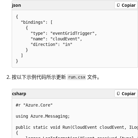
json
Copiar
{

  "bindings": [

    {

      "type": "eventGridTrigger",

      "name": "cloudEvent",

      "direction": "in"

    }

  ]

按以下示例代码所示更新
文件。
run.csx
csharp
Copiar
#r "Azure.Core"

using Azure.Messaging;

public static void Run(CloudEvent cloudEvent, ILog
{
