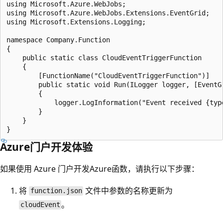
using Microsoft.Azure.WebJobs;

using Microsoft.Azure.WebJobs.Extensions.EventGrid;

using Microsoft.Extensions.Logging;

namespace Company.Function

{

    public static class CloudEventTriggerFunction

    {

        [FunctionName("CloudEventTriggerFunction")]

        public static void Run(ILogger logger, [EventGr
        {

            logger.LogInformation("Event received {typ
        }

    }

Azure门户开发体验
如果使用 Azure 门户开发Azure函数，请执行以下步骤：
将
文件中参数的名称更新为
function.json
。
cloudEvent