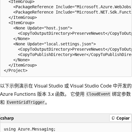
  <ItemGroup>

    <PackageReference Include="Microsoft.Azure.WebJobs
    <PackageReference Include="Microsoft.NET.Sdk.Functi
  </ItemGroup>

  <ItemGroup>

    <None Update="host.json">

      <CopyToOutputDirectory>PreserveNewest</CopyToOutp
    </None>

    <None Update="local.settings.json">

      <CopyToOutputDirectory>PreserveNewest</CopyToOutp
      <CopyToPublishDirectory>Never</CopyToPublishDirec
    </None>

  </ItemGroup>

以下示例演示在 Visual Studio 或 Visual Studio Code 中开发的
Azure Functions 版本 3.x 函数。 它使用
绑定参数
CloudEvent
和
。
EventGridTrigger
csharp
Copiar
using Azure.Messaging;
