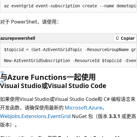
对于 PowerShell，请使用：
azurepowershell
Copiar
$topicid = (Get-AzEventGridTopic -ResourceGroupName gr
与Azure Functions一起使用
Visual Studio或Visual Studio Code
如果使用Visual Studio或Visual Studio Code和 C# 编程语言来
开发函数，请确保使用最新的
Microsoft.Azure。
WebJobs.Extensions.EventGrid
NuGet 包（版本
3.3.1
或更高
版本）。