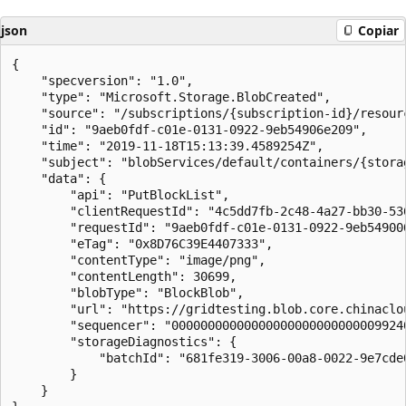
json
Copiar
{

    "specversion": "1.0",

    "type": "Microsoft.Storage.BlobCreated",  

    "source": "/subscriptions/{subscription-id}/resour
    "id": "9aeb0fdf-c01e-0131-0922-9eb54906e209",

    "time": "2019-11-18T15:13:39.4589254Z",

    "subject": "blobServices/default/containers/{stora
    "data": {

        "api": "PutBlockList",

        "clientRequestId": "4c5dd7fb-2c48-4a27-bb30-536
        "requestId": "9aeb0fdf-c01e-0131-0922-9eb549000
        "eTag": "0x8D76C39E4407333",

        "contentType": "image/png",

        "contentLength": 30699,

        "blobType": "BlockBlob",

        "url": "https://gridtesting.blob.core.chinaclo
        "sequencer": "000000000000000000000000000099240
        "storageDiagnostics": {

            "batchId": "681fe319-3006-00a8-0022-9e7cde0
        }

    }
