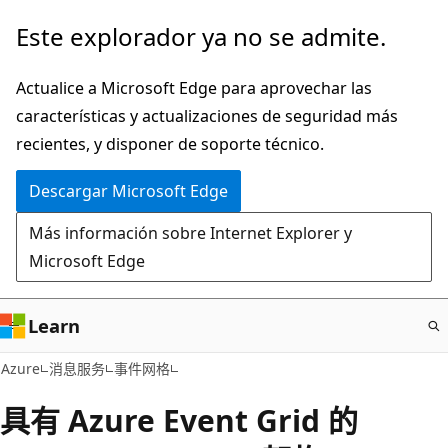
Ir
Este explorador ya no se admite.
al
contenido
Actualice a Microsoft Edge para aprovechar las
principal
características y actualizaciones de seguridad más
recientes, y disponer de soporte técnico.
Descargar Microsoft Edge
Más información sobre Internet Explorer y
Microsoft Edge
Learn
Azure
消息服务
事件网格
具有 Azure Event Grid 的