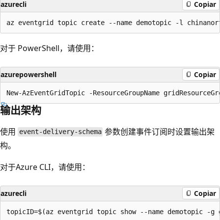
azurecli
Copiar
对于 PowerShell，请使用：
azurepowershell
Copiar
输出架构
使用
参数创建事件订阅时设置输出架
event-delivery-schema
构。
对于Azure CLI，请使用：
azurecli
Copiar
topicID=$(az eventgrid topic show --name demotopic -g 