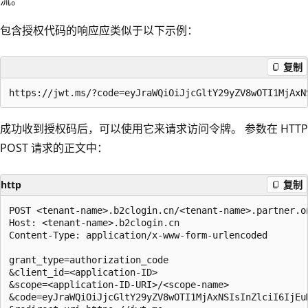
包含授权代码的响应应类似于以下示例：
复制
成功收到授权码后，可以使用它来请求访问令牌。 参数在 HTTP
POST 请求的正文中：
http
复制
POST <tenant-name>.b2clogin.cn/<tenant-name>.partner.o
Host: <tenant-name>.b2clogin.cn

Content-Type: application/x-www-form-urlencoded

grant_type=authorization_code

&client_id=<application-ID>

&scope=<application-ID-URI>/<scope-name>

&code=eyJraWQiOiJjcGltY29yZV8wOTI1MjAxNSIsInZlciI6IjEuM