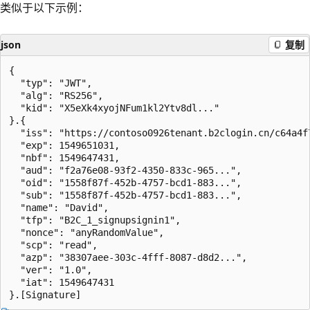
类似于以下示例：
json
复制
{

  "typ": "JWT",

  "alg": "RS256",

  "kid": "X5eXk4xyojNFum1kl2Ytv8dl..."

}.{

  "iss": "https://contoso0926tenant.b2clogin.cn/c64a4f7
  "exp": 1549651031,

  "nbf": 1549647431,

  "aud": "f2a76e08-93f2-4350-833c-965...",

  "oid": "1558f87f-452b-4757-bcd1-883...",

  "sub": "1558f87f-452b-4757-bcd1-883...",

  "name": "David",

  "tfp": "B2C_1_signupsignin1",

  "nonce": "anyRandomValue",

  "scp": "read",

  "azp": "38307aee-303c-4fff-8087-d8d2...",

  "ver": "1.0",

  "iat": 1549647431
