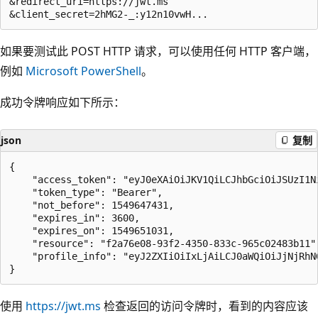
&redirect_uri=https://jwt.ms

如果要测试此 POST HTTP 请求，可以使用任何 HTTP 客户端，
例如
Microsoft PowerShell
。
成功令牌响应如下所示：
json
复制
{

    "access_token": "eyJ0eXAiOiJKV1QiLCJhbGciOiJSUzI1Ni
    "token_type": "Bearer",

    "not_before": 1549647431,

    "expires_in": 3600,

    "expires_on": 1549651031,

    "resource": "f2a76e08-93f2-4350-833c-965c02483b11",
    "profile_info": "eyJ2ZXIiOiIxLjAiLCJ0aWQiOiJjNjRhN
使用
https://jwt.ms
检查返回的访问令牌时，看到的内容应该