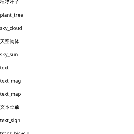
植物叶子
plant_tree
sky_cloud
天空物体
sky_sun
text_
text_mag
text_map
文本菜单
text_sign
trans_bicycle