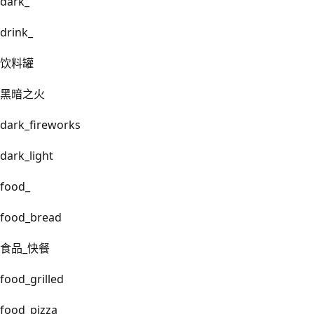
dark_
drink_
饮料罐
黑暗之火
dark_fireworks
dark_light
food_
food_bread
食品_快餐
food_grilled
food_pizza