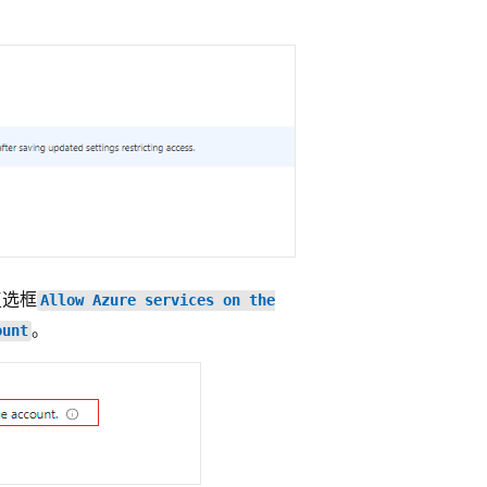
复选框
Allow Azure services on the
。
ount