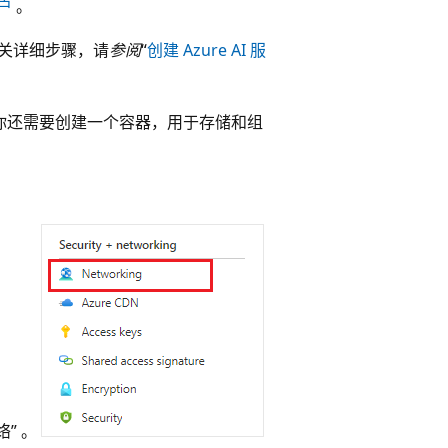
户
。
有关详细步骤，请
参阅
“
创建 Azure AI 服
 你还需要创建一个容器，用于存储和组
络” 。