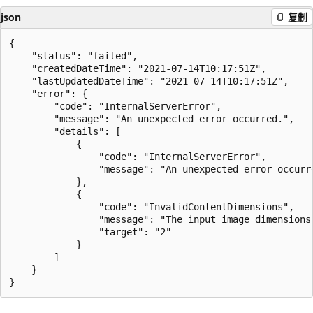
json
复制
{

    "status": "failed",

    "createdDateTime": "2021-07-14T10:17:51Z",

    "lastUpdatedDateTime": "2021-07-14T10:17:51Z",

    "error": {

        "code": "InternalServerError",

        "message": "An unexpected error occurred.",

        "details": [

            {

                "code": "InternalServerError",

                "message": "An unexpected error occurre
            },

            {

                "code": "InvalidContentDimensions",

                "message": "The input image dimensions
                "target": "2"

            }

        ]

    }
