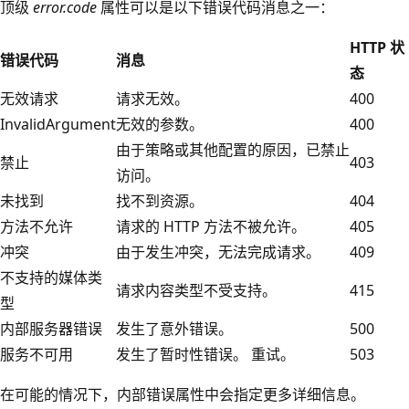
顶级
error.code
属性可以是以下错误代码消息之一：
HTTP 状
错误代码
消息
态
无效请求
请求无效。
400
InvalidArgument
无效的参数。
400
由于策略或其他配置的原因，已禁止
禁止
403
访问。
未找到
找不到资源。
404
方法不允许
请求的 HTTP 方法不被允许。
405
冲突
由于发生冲突，无法完成请求。
409
不支持的媒体类
请求内容类型不受支持。
415
型
内部服务器错误
发生了意外错误。
500
服务不可用
发生了暂时性错误。 重试。
503
在可能的情况下，内部错误属性中会指定更多详细信息。