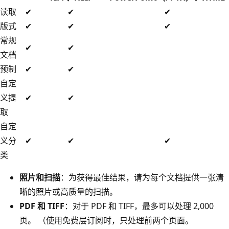
读取
✔
✔
✔
版式
✔
✔
✔
常规
✔
✔
文档
预制
✔
✔
自定
义提
✔
✔
取
自定
义分
✔
✔
✔
类
照片和扫描
：为获得最佳结果，请为每个文档提供一张清
晰的照片或高质量的扫描。
PDF 和 TIFF
：对于 PDF 和 TIFF，最多可以处理 2,000
页。 （使用免费层订阅时，只处理前两个页面。