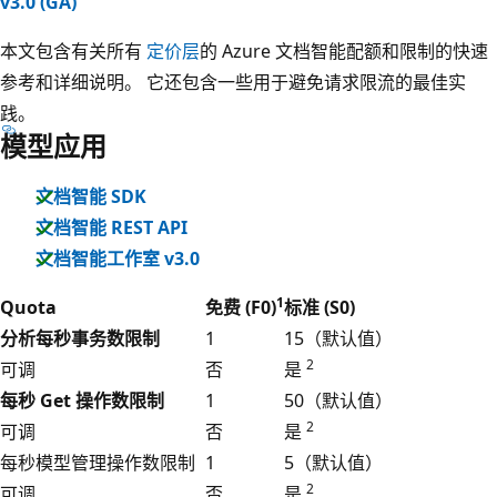
v3.0 (GA)
本文包含有关所有
定价层
的 Azure 文档智能配额和限制的快速
参考和详细说明。 它还包含一些用于避免请求限流的最佳实
践。
模型应用
文档智能 SDK
文档智能 REST API
文档智能工作室 v3.0
1
Quota
免费 (F0)
标准 (S0)
分析每秒事务数限制
1
15（默认值）
2
可调
否
是
每秒 Get 操作数限制
1
50（默认值）
2
可调
否
是
每秒模型管理操作数限制
1
5（默认值）
2
可调
否
是