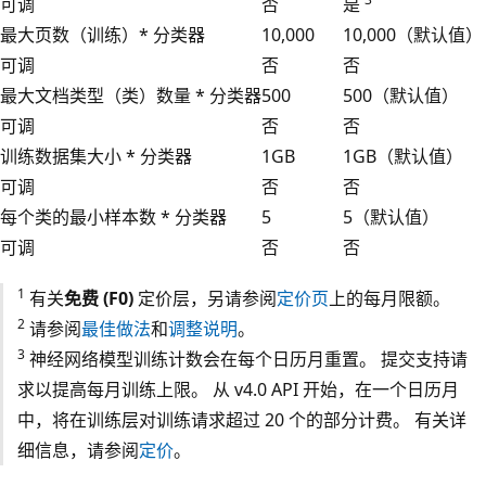
可调
否
是
最大页数（训练）* 分类器
10,000
10,000（默认值）
可调
否
否
最大文档类型（类）数量 * 分类器
500
500（默认值）
可调
否
否
训练数据集大小 * 分类器
1GB
1GB（默认值）
可调
否
否
每个类的最小样本数 * 分类器
5
5（默认值）
可调
否
否
1
有关
免费 (F0)
定价层，另请参阅
定价页
上的每月限额。
2
请参阅
最佳做法
和
调整说明
。
3
神经网络模型训练计数会在每个日历月重置。 提交支持请
求以提高每月训练上限。 从 v4.0 API 开始，在一个日历月
中，将在训练层对训练请求超过 20 个的部分计费。 有关详
细信息，请参阅
定价
。