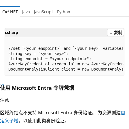
C#/.NET
Java
JavaScript
Python
csharp
复制
//set `<your-endpoint>` and `<your-key>` variables w
string key = "<your-key>";

string endpoint = "<your-endpoint>";

AzureKeyCredential credential = new AzureKeyCredentia
使用 Microsoft Entra 令牌凭据
注意
区域终结点不支持 Microsoft Entra 身份验证。 为资源创建
自
定义子域
，以使用此类身份验证。