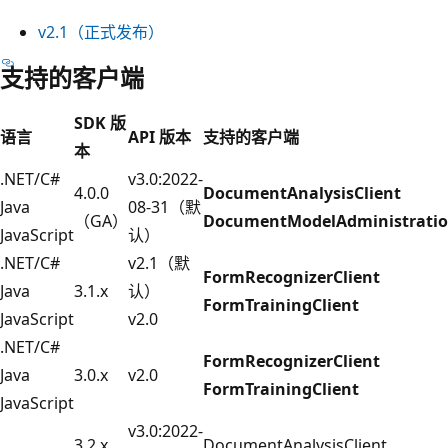
v2.1
（正式发布）
支持的客户端
SDK 版
语言
API 版本
支持的客户端
本
.NET/C#
v3.0:2022-
4.0.0
DocumentAnalysisClient
Java
08-31（默
（GA）
DocumentModelAdministratio
JavaScript
认）
.NET/C#
v2.1（默
FormRecognizerClient
Java
3.1.x
认）
FormTrainingClient
JavaScript
v2.0
.NET/C#
FormRecognizerClient
Java
3.0.x
v2.0
FormTrainingClient
JavaScript
v3.0:2022-
3.2.x
DocumentAnalysisClient