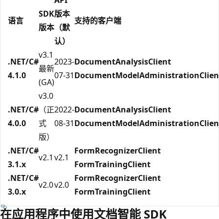
SDK
版本
语言
支持的客户端
版本
（默
认）
v3.1
.NET/C#
2023-
DocumentAnalysisClient
最新
4.1.0
07-31
DocumentModelAdministrationClien
(GA)
v3.0
.NET/C#
（正
2022-
DocumentAnalysisClient
4.0.0
式
08-31
DocumentModelAdministrationClien
版）
.NET/C#
FormRecognizerClient
v2.1
v2.1
3.1.x
FormTrainingClient
.NET/C#
FormRecognizerClient
v2.0
v2.0
3.0.x
FormTrainingClient
在应用程序中使用文档智能 SDK