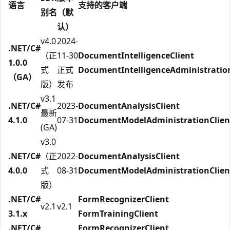
语言
支持的客户端
别名
（默
认）
v4.0
2024-
.NET/C#
（正
11-30
DocumentIntelligenceClient
1.0.0
式
正式
DocumentIntelligenceAdministratio
（GA）
版）
发布
v3.1
.NET/C#
2023-
DocumentAnalysisClient
最新
4.1.0
07-31
DocumentModelAdministrationClien
(GA)
v3.0
.NET/C#
（正
2022-
DocumentAnalysisClient
4.0.0
式
08-31
DocumentModelAdministrationClien
版）
.NET/C#
FormRecognizerClient
v2.1
v2.1
3.1.x
FormTrainingClient
.NET/C#
FormRecognizerClient