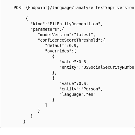
    POST {Endpoint}/language/:analyze-text?api-version=
         {

           "kind":"PiiEntityRecognition",

           "parameters":{

              "modelVersion":"latest",

              "confidenceScoreThreshold":{

                 "default":0.9,

                 "overrides":[

                    {

                       "value":0.8,

                       "entity":"USSocialSecurityNumber
                    },

                    {

                       "value":0.6,

                       "entity":"Person",

                       "language":"en"

                    }

                 ]

              }

           }
