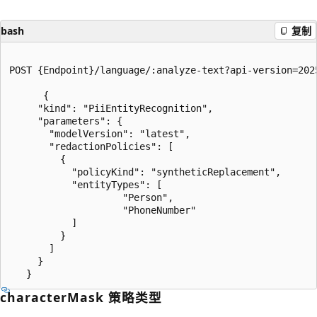
bash
复制
POST {Endpoint}/language/:analyze-text?api-version=2025
      {

     "kind": "PiiEntityRecognition",

     "parameters": {

       "modelVersion": "latest",

       "redactionPolicies": [

         {

           "policyKind": "syntheticReplacement",

           "entityTypes": [

                    "Person",

                    "PhoneNumber"

           ]

         }

       ]

     }

characterMask 策略类型