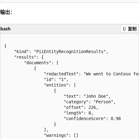
输出：
bash
复制
{

    "kind": "PiiEntityRecognitionResults",

    "results": {

        "documents": [

            {

                "redactedText": "We went to Contoso fo
                "id": "1",

                "entities": [

                    {

                        "text": "John Doe",

                        "category": "Person",

                        "offset": 226,

                        "length": 8,

                        "confidenceScore": 0.98

                    }

                ],

                "warnings": []
