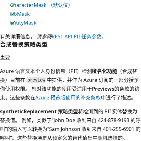
CharacterMask
（默认值）
NoMask
EntityMask
有关详细信息，
请参阅
REST API PII 任务参数
。
合成替换策略类型
重要
Azure 语言文本个人身份信息（PII）检测
匿名化功能
（合成替
换）目前在
中提供，并作为 Azure 订阅的一部分授予
preview
你使用权限。 您对该功能的使用受适用于
Previews
的条款的约
束，这些条款在
Azure 预览版使用的补充条款
中进行了描述。
syntheticReplacement
策略类型将检测到的 PII 实体替换为
替换值。 例如，类似于“John Doe 收到来自 424-878-9193 的呼
叫”的输入可以转换为“Sam Johnson 收到来自 401-255-6901 的
呼叫”。这些替换项是从预定义的替代值集中随机选择的。