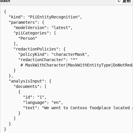
bash
复制
{

  "kind": "PiiEntityRecognition",

  "parameters": {

    "modelVersion": "latest",

    "piiCategories": [

      "Person"

    ],

    "redactionPolicies": {

      "policyKind": "characterMask",

      "redactionCharacter": "*"

       # MaskWithCharacter|MaskWithEntityType|DoNotReda
    }

  },

  "analysisInput": {

    "documents": [

      {

        "id": "1",

        "language": "en",

        "text": "We went to Contoso foodplace located 
      }

    ]

  }
