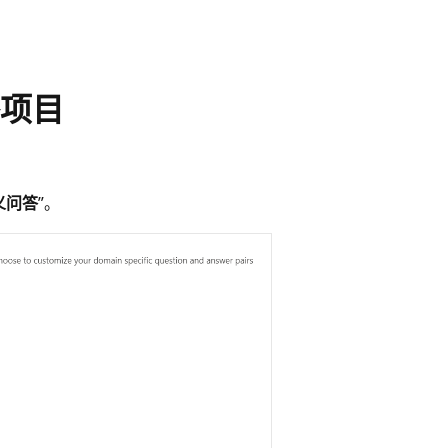
项目
义问答
”。