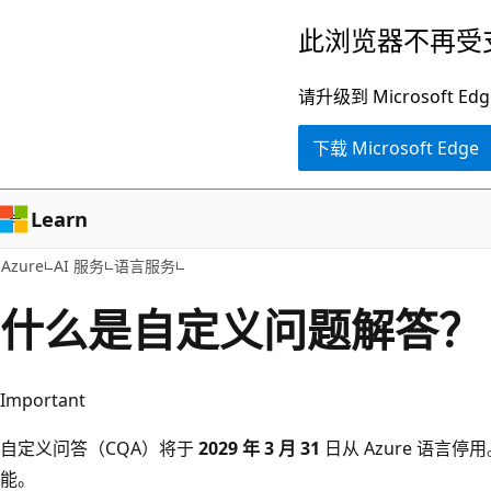
跳
此浏览器不再受
至
主
请升级到 Microsof
要
下载 Microsoft Edge
内
容
Learn
Azure
AI 服务
语言服务
什么是自定义问题解答？
Important
自定义问答（CQA）将于
2029 年 3 月 31
日从 Azure 语言停
能。