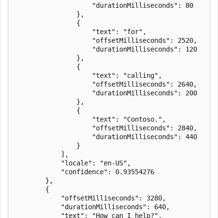
                    "durationMilliseconds": 80

                },

                {

                    "text": "for",

                    "offsetMilliseconds": 2520,

                    "durationMilliseconds": 120

                },

                {

                    "text": "calling",

                    "offsetMilliseconds": 2640,

                    "durationMilliseconds": 200

                },

                {

                    "text": "Contoso.",

                    "offsetMilliseconds": 2840,

                    "durationMilliseconds": 440

                }

            ],

            "locale": "en-US",

            "confidence": 0.93554276

        },

        {

            "offsetMilliseconds": 3280,

            "durationMilliseconds": 640,

            "text": "How can I help?",
