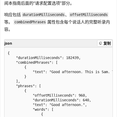
阅本指南后面的“请求配置选项”
部分。
响应包括
、
durationMilliseconds
offsetMilliseconds
等。
属性包含每个说话人的完整听录内
combinedPhrases
容。
json
复制
{

    "durationMilliseconds": 182439,

    "combinedPhrases": [

        {

            "text": "Good afternoon. This is Sam. Th
        }

    ],

    "phrases": [

        {

            "offsetMilliseconds": 960,

            "durationMilliseconds": 640,

            "text": "Good afternoon.",

            "words": [

                {
