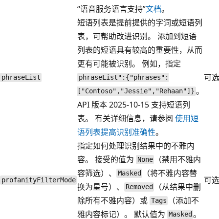
“语音服务语言支持”
文档
。
短语列表是提前提供的字词或短语列
表，可帮助改进识别。 添加到短语
列表的短语具有较高的重要性，从而
更有可能被识别。 例如，指定
可
phraseList
phraseList":{"phrases":
。
["Contoso","Jessie","Rehaan"]}
API 版本 2025-10-15 支持短语列
表。 有关详细信息，请参阅
使用短
语列表提高识别准确性
。
指定如何处理识别结果中的不雅内
容。 接受的值为
（禁用不雅内
None
容筛选）、
（将不雅内容替
Masked
可
profanityFilterMode
换为星号）、
（从结果中删
Removed
除所有不雅内容）或
（添加不
Tags
雅内容标记）。 默认值为
。
Masked