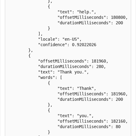
                },

                {

                    "text": "help.",

                    "offsetMilliseconds": 180800,

                    "durationMilliseconds": 200

                }

            ],

            "locale": "en-US",

            "confidence": 0.92022026

        },

        {

            "offsetMilliseconds": 181960,

            "durationMilliseconds": 280,

            "text": "Thank you.",

            "words": [

                {

                    "text": "Thank",

                    "offsetMilliseconds": 181960,

                    "durationMilliseconds": 200

                },

                {

                    "text": "you.",

                    "offsetMilliseconds": 182160,

                    "durationMilliseconds": 80

                }
