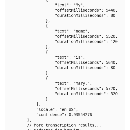
                    "text": "My",

                    "offsetMilliseconds": 5440,

                    "durationMilliseconds": 80

                },

                {

                    "text": "name",

                    "offsetMilliseconds": 5520,

                    "durationMilliseconds": 120

                },

                {

                    "text": "is",

                    "offsetMilliseconds": 5640,

                    "durationMilliseconds": 80

                },

                {

                    "text": "Mary.",

                    "offsetMilliseconds": 5720,

                    "durationMilliseconds": 520

                }

            ],

            "locale": "en-US",

            "confidence": 0.93554276

        },

        // More transcription results...
