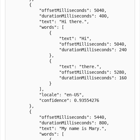
        {

            "offsetMilliseconds": 5040,

            "durationMilliseconds": 400,

            "text": "Hi there.",

            "words": [

                {

                    "text": "Hi",

                    "offsetMilliseconds": 5040,

                    "durationMilliseconds": 240

                },

                {

                    "text": "there.",

                    "offsetMilliseconds": 5280,

                    "durationMilliseconds": 160

                }

            ],

            "locale": "en-US",

            "confidence": 0.93554276

        },

        {

            "offsetMilliseconds": 5440,

            "durationMilliseconds": 800,

            "text": "My name is Mary.",

            "words": [

                {
