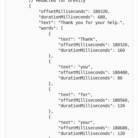
        // Redacted for brevity

        {

            "offsetMilliseconds": 180320,

            "durationMilliseconds": 680,

            "text": "Thank you for your help.",

            "words": [

                {

                    "text": "Thank",

                    "offsetMilliseconds": 180320,

                    "durationMilliseconds": 160

                },

                {

                    "text": "you",

                    "offsetMilliseconds": 180480,

                    "durationMilliseconds": 80

                },

                {

                    "text": "for",

                    "offsetMilliseconds": 180560,

                    "durationMilliseconds": 120

                },

                {

                    "text": "your",

                    "offsetMilliseconds": 180680,

                    "durationMilliseconds": 120
