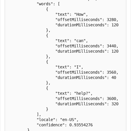
            "words": [

                {

                    "text": "How",

                    "offsetMilliseconds": 3280,

                    "durationMilliseconds": 120

                },

                {

                    "text": "can",

                    "offsetMilliseconds": 3440,

                    "durationMilliseconds": 120

                },

                {

                    "text": "I",

                    "offsetMilliseconds": 3560,

                    "durationMilliseconds": 40

                },

                {

                    "text": "help?",

                    "offsetMilliseconds": 3600,

                    "durationMilliseconds": 320

                }

            ],

            "locale": "en-US",

            "confidence": 0.93554276

        },
