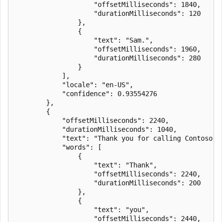
                    "offsetMilliseconds": 1840,

                    "durationMilliseconds": 120

                },

                {

                    "text": "Sam.",

                    "offsetMilliseconds": 1960,

                    "durationMilliseconds": 280

                }

            ],

            "locale": "en-US",

            "confidence": 0.93554276

        },

        {

            "offsetMilliseconds": 2240,

            "durationMilliseconds": 1040,

            "text": "Thank you for calling Contoso.",
            "words": [

                {

                    "text": "Thank",

                    "offsetMilliseconds": 2240,

                    "durationMilliseconds": 200

                },

                {

                    "text": "you",

                    "offsetMilliseconds": 2440,
