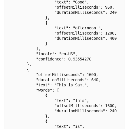
                    "text": "Good",

                    "offsetMilliseconds": 960,

                    "durationMilliseconds": 240

                },

                {

                    "text": "afternoon.",

                    "offsetMilliseconds": 1200,

                    "durationMilliseconds": 400

                }

            ],

            "locale": "en-US",

            "confidence": 0.93554276

        },

        {

            "offsetMilliseconds": 1600,

            "durationMilliseconds": 640,

            "text": "This is Sam.",

            "words": [

                {

                    "text": "This",

                    "offsetMilliseconds": 1600,

                    "durationMilliseconds": 240

                },

                {

                    "text": "is",
