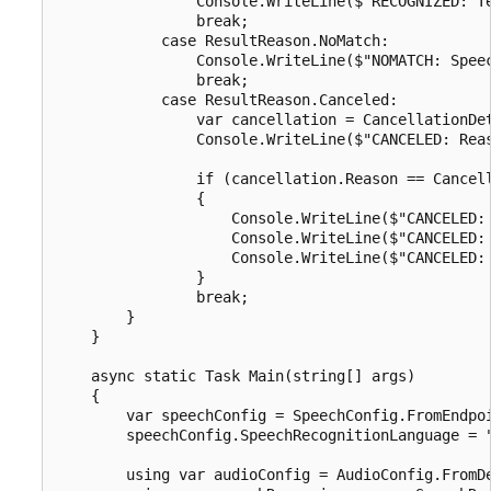
                Console.WriteLine($"RECOGNIZED: Te
                break;

            case ResultReason.NoMatch:

                Console.WriteLine($"NOMATCH: Speec
                break;

            case ResultReason.Canceled:

                var cancellation = CancellationDet
                Console.WriteLine($"CANCELED: Reas
                if (cancellation.Reason == Cancell
                {

                    Console.WriteLine($"CANCELED: 
                    Console.WriteLine($"CANCELED: 
                    Console.WriteLine($"CANCELED: 
                }

                break;

        }

    }

    async static Task Main(string[] args)

    {

        var speechConfig = SpeechConfig.FromEndpoi
        speechConfig.SpeechRecognitionLanguage = "
        using var audioConfig = AudioConfig.FromDe