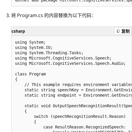
将 Program.cs 的内容替换为以下代码：
csharp
复制
using System;

using System.IO;

using System.Threading.Tasks;

using Microsoft.CognitiveServices.Speech;

using Microsoft.CognitiveServices.Speech.Audio;

class Program 

{

    // This example requires environment variables
    static string speechKey = Environment.GetEnvir
    static string endpoint = Environment.GetEnviro
    static void OutputSpeechRecognitionResult(Spee
    {

        switch (speechRecognitionResult.Reason)

        {

            case ResultReason.RecognizedSpeech:
