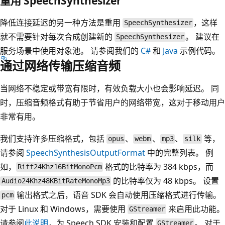
重用 SpeechSynthesizer
降低连接延迟的另一种方法是重用
，这样
SpeechSynthesizer
就不需要针对每次合成创建新的
。 建议在
SpeechSynthesizer
服务场景中使用对象池。 请参阅我们的
C#
和
Java
示例代码。
通过网络传输压缩音频
当网络不稳定或带宽有限时，有效负载大小也会影响延迟。 同
时，压缩音频格式有助于节省用户的网络带宽，这对于移动用户
非常有用。
我们支持许多压缩格式，包括
、
、
、
等，
opus
webm
mp3
silk
请参阅
SpeechSynthesisOutputFormat
中的完整列表。 例
如，
格式的比特率为 384 kbps，而
Riff24Khz16BitMonoPcm
的比特率仅为 48 kbps。 设置
Audio24Khz48KBitRateMonoMp3
输出格式之后，语音 SDK 会自动使用压缩格式进行传输。
pcm
对于 Linux 和 Windows，需要使用
来启用此功能。
GStreamer
请参阅
此说明
，为 Speech SDK 安装和配置
。 对于
GStreamer