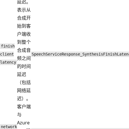
延迟。
表示从
合成开
始到客
户端收
到整个
finish
合成音
client
SpeechServiceResponse_SynthesisFinishLaten
频之间
latency
的时间
延迟
（包括
网络延
迟）。
客户端
与
Azure
network