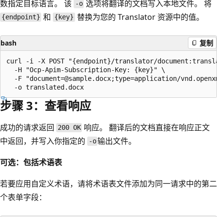
数指定目标语言。 该
选项将翻译的文档写入本地文件。 将
-o
和
替换为您的 Translator 资源中的值。
{endpoint}
{key}
bash
复制
curl -i -X POST "{endpoint}/translator/document:transl
  -H "Ocp-Apim-Subscription-Key: {key}" \

  -F "document=@sample.docx;type=application/vnd.openx
步骤 3：查看响应
成功的请求返回
响应。 翻译后的文档直接在响应正文
200 OK
中返回，并写入你指定的
输出文件。
-o
可选：包括术语表
若要应用自定义术语，请将术语表文件添加为同一请求中的第二
个表单字段：